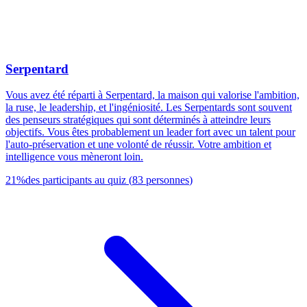
Serpentard
Vous avez été réparti à Serpentard, la maison qui valorise l'ambition,
la ruse, le leadership, et l'ingéniosité. Les Serpentards sont souvent
des penseurs stratégiques qui sont déterminés à atteindre leurs
objectifs. Vous êtes probablement un leader fort avec un talent pour
l'auto-préservation et une volonté de réussir. Votre ambition et
intelligence vous mèneront loin.
21
%
des participants au quiz
(
83
personnes
)