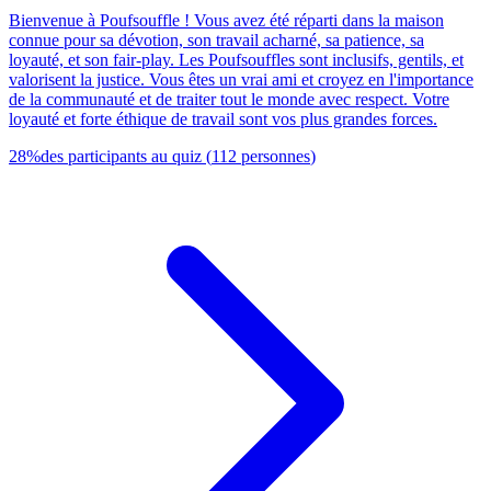
Bienvenue à Poufsouffle ! Vous avez été réparti dans la maison
connue pour sa dévotion, son travail acharné, sa patience, sa
loyauté, et son fair-play. Les Poufsouffles sont inclusifs, gentils, et
valorisent la justice. Vous êtes un vrai ami et croyez en l'importance
de la communauté et de traiter tout le monde avec respect. Votre
loyauté et forte éthique de travail sont vos plus grandes forces.
28
%
des participants au quiz
(
112
personnes
)