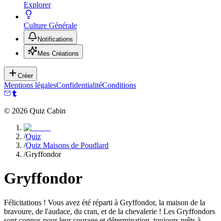
Explorer
Culture Générale
Notifications
Mes Créations
Créer
Mentions légales
Confidentialité
Conditions
©
2026
Quiz Cabin
/
Quiz
/
Quiz Maisons de Poudlard
/
Gryffondor
Gryffondor
Félicitations ! Vous avez été réparti à Gryffondor, la maison de la
bravoure, de l'audace, du cran, et de la chevalerie ! Les Gryffondors
sont connus pour leur courage et détermination, toujours prêts à