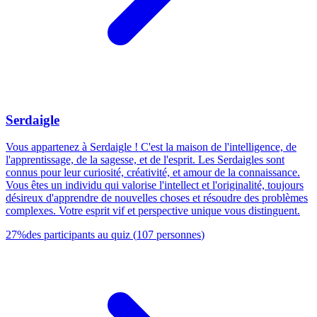
Serdaigle
Vous appartenez à Serdaigle ! C'est la maison de l'intelligence, de
l'apprentissage, de la sagesse, et de l'esprit. Les Serdaigles sont
connus pour leur curiosité, créativité, et amour de la connaissance.
Vous êtes un individu qui valorise l'intellect et l'originalité, toujours
désireux d'apprendre de nouvelles choses et résoudre des problèmes
complexes. Votre esprit vif et perspective unique vous distinguent.
27
%
des participants au quiz
(
107
personnes
)