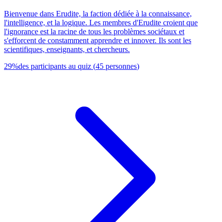
Bienvenue dans Erudite, la faction dédiée à la connaissance,
l'intelligence, et la logique. Les membres d'Erudite croient que
l'ignorance est la racine de tous les problèmes sociétaux et
s'efforcent de constamment apprendre et innover. Ils sont les
scientifiques, enseignants, et chercheurs.
29
%
des participants au quiz
(
45
personnes
)