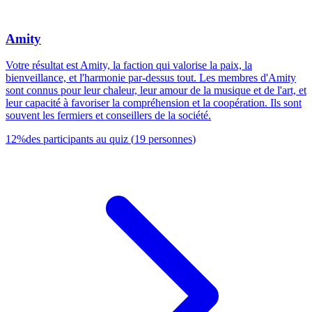
Amity
Votre résultat est Amity, la faction qui valorise la paix, la
bienveillance, et l'harmonie par-dessus tout. Les membres d'Amity
sont connus pour leur chaleur, leur amour de la musique et de l'art, et
leur capacité à favoriser la compréhension et la coopération. Ils sont
souvent les fermiers et conseillers de la société.
12
%
des participants au quiz
(
19
personnes
)