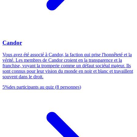
Candor
Vous avez été associé à Candor, la faction qui prise l'honnêteté et la
vérité. Les membres de Candor croient en la transparence et la
franchise, voyant la tromperie comme un défaut sociétal majeur. Ils
sont connus pour leur vision du monde en noir et blanc et travaillent
souvent dans le droit.
5
%
des participants au quiz
(
8
personnes
)