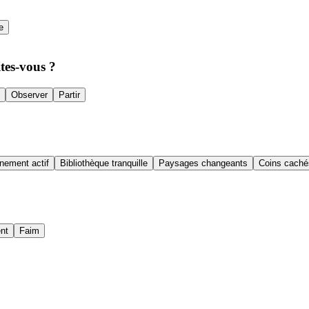
e
ites-vous ?
Observer
Partir
înement actif
Bibliothèque tranquille
Paysages changeants
Coins caché
nt
Faim