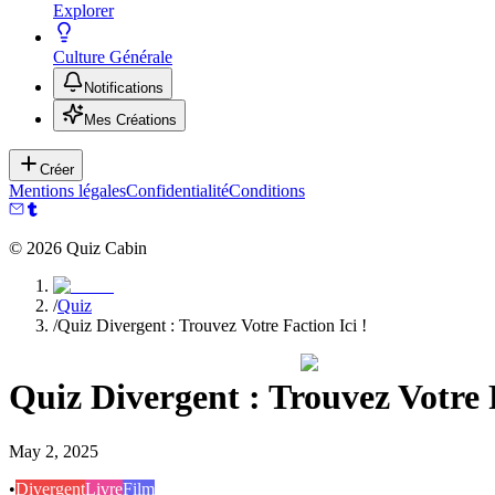
Explorer
Culture Générale
Notifications
Mes Créations
Créer
Mentions légales
Confidentialité
Conditions
©
2026
Quiz Cabin
/
Quiz
/
Quiz Divergent : Trouvez Votre Faction Ici !
Quiz Divergent : Trouvez Votre F
May 2, 2025
•
Divergent
Livre
Film