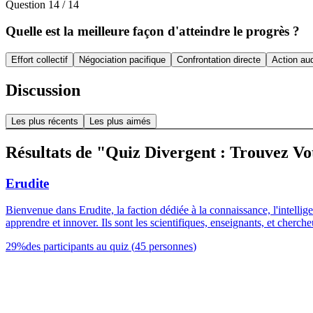
Question
14
/
14
Quelle est la meilleure façon d'atteindre le progrès ?
Effort collectif
Négociation pacifique
Confrontation directe
Action au
Discussion
Les plus récents
Les plus aimés
Résultats de "Quiz Divergent : Trouvez Vot
Erudite
Bienvenue dans Erudite, la faction dédiée à la connaissance, l'intellig
apprendre et innover. Ils sont les scientifiques, enseignants, et cherche
29
%
des participants au quiz
(
45
personnes
)