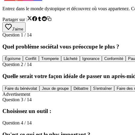
Entrez dans le monde dystopique et découvrez où vous appartenez. Ce q
Partager sur :
J'aime
Question
1
/
14
Quel problème sociétal vous préoccupe le plus ?
Égoïsme
Conflit
Tromperie
Lâcheté
Ignorance
Conformité
Pau
Question
2
/
14
Quelle serait votre façon idéale de passer un après-mid
Faire du bénévolat
Jeux de groupe
Débattre
S'entraîner
Faire des 
Advertisement
Question
3
/
14
Choisissez un outil :
Question
4
/
14
Qu'est-ce qui est le plus important ?