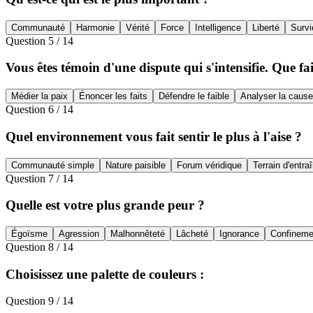
Communauté
Harmonie
Vérité
Force
Intelligence
Liberté
Survi
Question
5
/
14
Vous êtes témoin d'une dispute qui s'intensifie. Que fa
Médier la paix
Énoncer les faits
Défendre le faible
Analyser la cause
Question
6
/
14
Quel environnement vous fait sentir le plus à l'aise ?
Communauté simple
Nature paisible
Forum véridique
Terrain d'entra
Question
7
/
14
Quelle est votre plus grande peur ?
Égoïsme
Agression
Malhonnêteté
Lâcheté
Ignorance
Confineme
Question
8
/
14
Choisissez une palette de couleurs :
Question
9
/
14