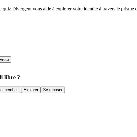
uiz Divergent vous aide à explorer votre identité à travers le prisme d
vreté
i libre ?
recherches
Explorer
Se reposer