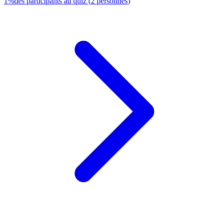
1
%
des participants au quiz
(
2
personnes
)