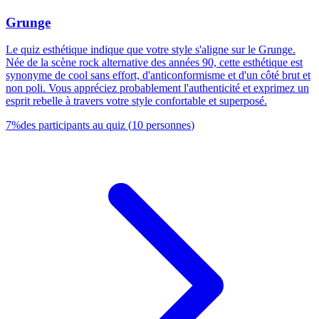
Grunge
Le quiz esthétique indique que votre style s'aligne sur le Grunge.
Née de la scène rock alternative des années 90, cette esthétique est
synonyme de cool sans effort, d'anticonformisme et d'un côté brut et
non poli. Vous appréciez probablement l'authenticité et exprimez un
esprit rebelle à travers votre style confortable et superposé.
7
%
des participants au quiz
(
10
personnes
)