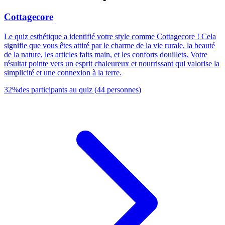
Cottagecore
Le quiz esthétique a identifié votre style comme Cottagecore ! Cela
signifie que vous êtes attiré par le charme de la vie rurale, la beauté
de la nature, les articles faits main, et les conforts douillets. Votre
résultat pointe vers un esprit chaleureux et nourrissant qui valorise la
simplicité et une connexion à la terre.
32
%
des participants au quiz
(
44
personnes
)