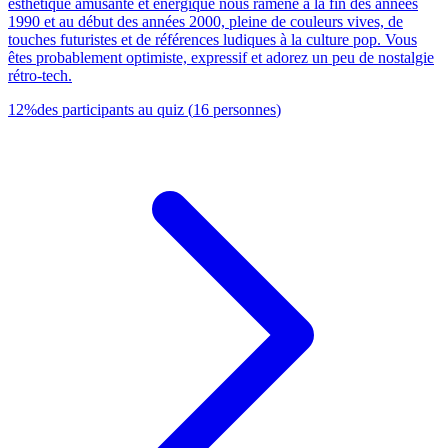
esthétique amusante et énergique nous ramène à la fin des années
1990 et au début des années 2000, pleine de couleurs vives, de
touches futuristes et de références ludiques à la culture pop. Vous
êtes probablement optimiste, expressif et adorez un peu de nostalgie
rétro-tech.
12
%
des participants au quiz
(
16
personnes
)