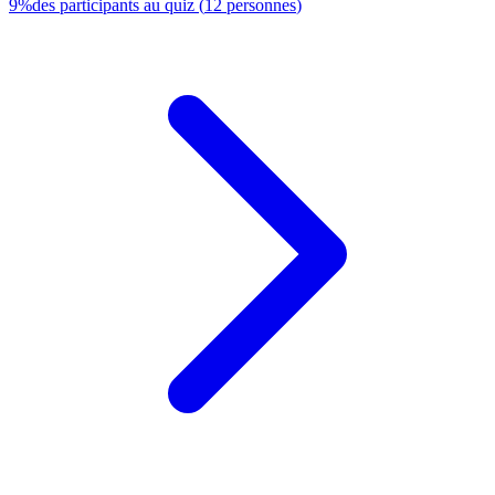
9
%
des participants au quiz
(
12
personnes
)