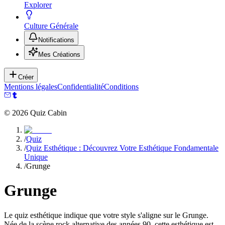
Explorer
Culture Générale
Notifications
Mes Créations
Créer
Mentions légales
Confidentialité
Conditions
©
2026
Quiz Cabin
/
Quiz
/
Quiz Esthétique : Découvrez Votre Esthétique Fondamentale
Unique
/
Grunge
Grunge
Le quiz esthétique indique que votre style s'aligne sur le Grunge.
Née de la scène rock alternative des années 90, cette esthétique est