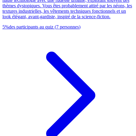
haute technologie avec une rudesse urbaine, explorant souvent des
thèmes dystopiques. Vous êtes probablement attiré par les néons, les
textures industrielles, les vêtements techniques fonctionnels et un
look élégant, avant-gardiste, inspiré de la science-fiction.
5
%
des participants au quiz
(
7
personnes
)