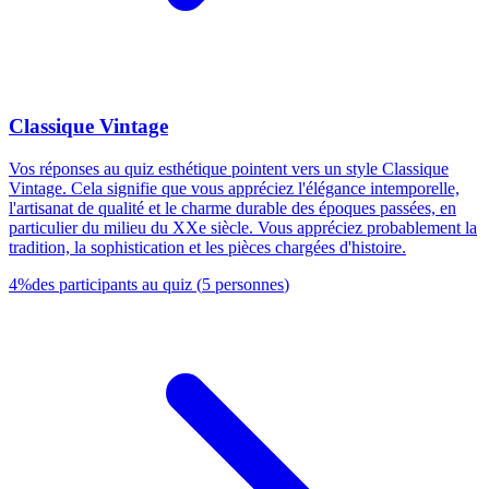
Classique Vintage
Vos réponses au quiz esthétique pointent vers un style Classique
Vintage. Cela signifie que vous appréciez l'élégance intemporelle,
l'artisanat de qualité et le charme durable des époques passées, en
particulier du milieu du XXe siècle. Vous appréciez probablement la
tradition, la sophistication et les pièces chargées d'histoire.
4
%
des participants au quiz
(
5
personnes
)