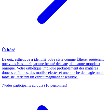
Éthéré
Le quiz esthétique a identifié votre style comme Éthéré, suggérant
que vous êtes attiré par une beauté délicate, d'un autre monde et
onirique. Votre esthétique implique probablement des matières
douces et fluides, des motifs célestes et une touche de magie ou de
fantaisie, reflétant un esprit imaginatif et sensible.
7
%
des participants au quiz
(
10
personnes
)