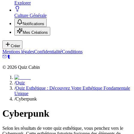
Explorer
Culture Générale
Notifications
Mes Créations
Créer
Mentions légales
Confidentialité
Conditions
©
2026
Quiz Cabin
/
Quiz
/
Quiz Esthétique : Découvrez Votre Esthétique Fondamentale
Unique
/
Cyberpunk
Cyberpunk
Selon les résultats de votre quiz esthétique, vous penchez vers le
Cyberpunk. Cette esthétique futuriste fusionne des éléments de