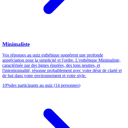
Minimaliste
Vos réponses au quiz esthétique suggèrent une profonde
appréciation pour la simplicité et l'ordre. L'esthétique Minimaliste,
caractérisée par des lignes épurées, des tons neutres, et
l'intentionnalité, résonne probablement avec votre désir de clarté et
de but dans votre environnement et votre style.
10
%
des participants au quiz
(
14
personnes
)