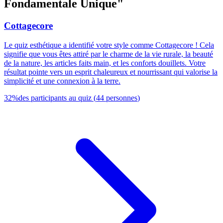
Fondamentale Unique"
Cottagecore
Le quiz esthétique a identifié votre style comme Cottagecore ! Cela
signifie que vous êtes attiré par le charme de la vie rurale, la beauté
de la nature, les articles faits main, et les conforts douillets. Votre
résultat pointe vers un esprit chaleureux et nourrissant qui valorise la
simplicité et une connexion à la terre.
32
%
des participants au quiz
(
44
personnes
)