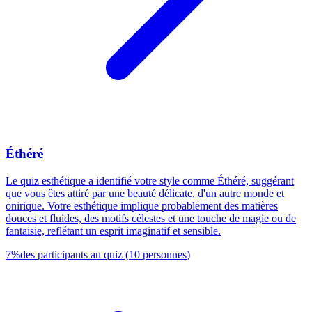
Éthéré
Le quiz esthétique a identifié votre style comme Éthéré, suggérant
que vous êtes attiré par une beauté délicate, d'un autre monde et
onirique. Votre esthétique implique probablement des matières
douces et fluides, des motifs célestes et une touche de magie ou de
fantaisie, reflétant un esprit imaginatif et sensible.
7
%
des participants au quiz
(
10
personnes
)