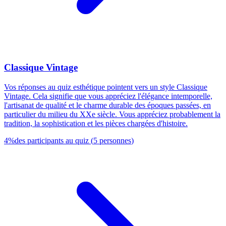
Classique Vintage
Vos réponses au quiz esthétique pointent vers un style Classique
Vintage. Cela signifie que vous appréciez l'élégance intemporelle,
l'artisanat de qualité et le charme durable des époques passées, en
particulier du milieu du XXe siècle. Vous appréciez probablement la
tradition, la sophistication et les pièces chargées d'histoire.
4
%
des participants au quiz
(
5
personnes
)