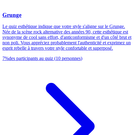
Grunge
Le quiz esthétique indique que votre style s'aligne sur le Grunge.
Née de la scène rock alternative des années 90, cette esthétique est
synonyme de cool sans effort, d'anticonformisme et d'un côté brut et
non poli. Vous appréciez probablement l'authenticité et exprimez un
esprit rebelle à travers votre style confortable et superposé.
7
%
des participants au quiz
(
10
personnes
)