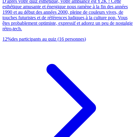
D'après votre quiz esthétique, votre ambiance est Y2K ! Cette
esthétique amusante et énergique nous ramène à la fin des années
1990 et au début des années 2000, pleine de couleurs vives, de
touches futuristes et de références ludiques à la culture pop. Vous
êtes probablement optimiste, expressif et adorez un peu de nostalgie
rétro-tech.
12
%
des participants au quiz
(
16
personnes
)