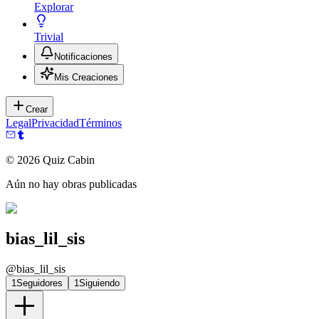
Explorar
Trivial
Notificaciones
Mis Creaciones
Crear
Legal
Privacidad
Términos
©
2026
Quiz Cabin
Aún no hay obras publicadas
bias_lil_sis
@
bias_lil_sis
1
Seguidores
1
Siguiendo