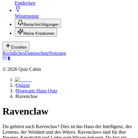
Entdecken
Wissensquiz
Benachrichtigungen
Meine Kreationen
Erstellen
Rechtliches
Datenschutz
Nutzung
©
2026
Quiz Cabin
/
Quizze
/
Hogwarts Haus Quiz
/
Ravenclaw
Ravenclaw
Du gehörst nach Ravenclaw! Dies ist das Haus der Intelligenz, des
Lernens, der Weisheit und des Witzes. Ravenclaws sind für ihre
Neugier, Kreativität und Liebe zum Wissen bekannt. Du bist ein