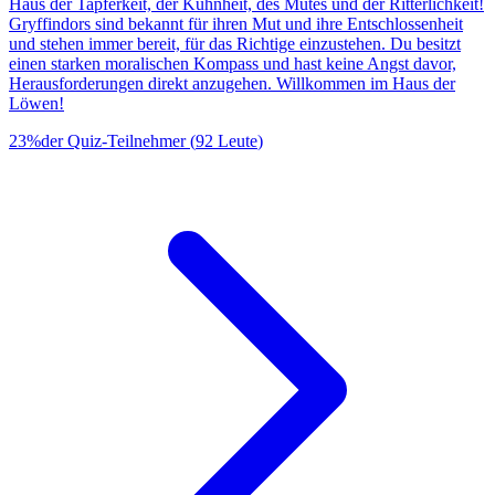
Haus der Tapferkeit, der Kühnheit, des Mutes und der Ritterlichkeit!
Gryffindors sind bekannt für ihren Mut und ihre Entschlossenheit
und stehen immer bereit, für das Richtige einzustehen. Du besitzt
einen starken moralischen Kompass und hast keine Angst davor,
Herausforderungen direkt anzugehen. Willkommen im Haus der
Löwen!
23
%
der Quiz-Teilnehmer
(
92
Leute
)