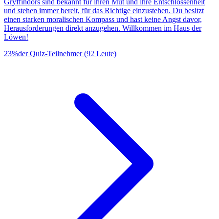
Gryffindors sind bekannt für ihren Mut und ihre Entschlossenheit
und stehen immer bereit, für das Richtige einzustehen. Du besitzt
einen starken moralischen Kompass und hast keine Angst davor,
Herausforderungen direkt anzugehen. Willkommen im Haus der
Löwen!
23
%
der Quiz-Teilnehmer
(
92
Leute
)