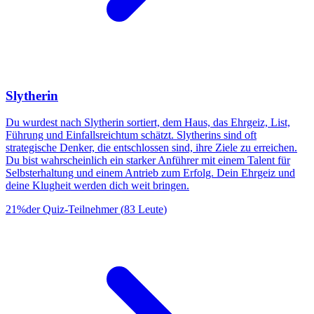
Slytherin
Du wurdest nach Slytherin sortiert, dem Haus, das Ehrgeiz, List,
Führung und Einfallsreichtum schätzt. Slytherins sind oft
strategische Denker, die entschlossen sind, ihre Ziele zu erreichen.
Du bist wahrscheinlich ein starker Anführer mit einem Talent für
Selbsterhaltung und einem Antrieb zum Erfolg. Dein Ehrgeiz und
deine Klugheit werden dich weit bringen.
21
%
der Quiz-Teilnehmer
(
83
Leute
)