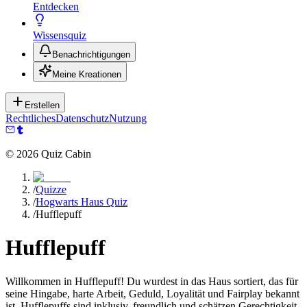
Entdecken
Wissensquiz
Benachrichtigungen
Meine Kreationen
Erstellen
Rechtliches
Datenschutz
Nutzung
©
2026
Quiz Cabin
/
Quizze
/
Hogwarts Haus Quiz
/
Hufflepuff
Hufflepuff
Willkommen in Hufflepuff! Du wurdest in das Haus sortiert, das für
seine Hingabe, harte Arbeit, Geduld, Loyalität und Fairplay bekannt
ist. Hufflepuffs sind inklusiv, freundlich und schätzen Gerechtigkeit.