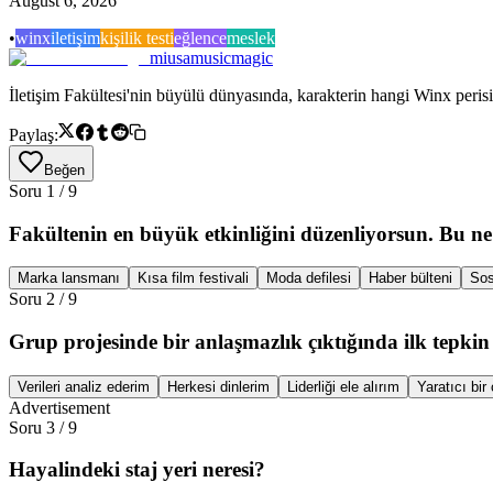
August 6, 2026
•
winx
iletişim
kişilik testi
eğlence
meslek
miusamusicmagic
İletişim Fakültesi'nin büyülü dünyasında, karakterin hangi Winx peris
Paylaş:
Beğen
Soru
1
/
9
Fakültenin en büyük etkinliğini düzenliyorsun. Bu n
Marka lansmanı
Kısa film festivali
Moda defilesi
Haber bülteni
Sos
Soru
2
/
9
Grup projesinde bir anlaşmazlık çıktığında ilk tepkin
Verileri analiz ederim
Herkesi dinlerim
Liderliği ele alırım
Yaratıcı bi
Advertisement
Soru
3
/
9
Hayalindeki staj yeri neresi?