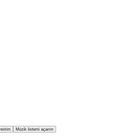
eririm
Müzik listemi açarım