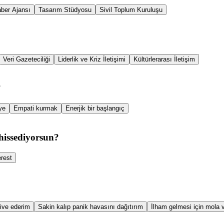
ber Ajansı
Tasarım Stüdyosu
Sivil Toplum Kuruluşu
Veri Gazeteciliği
Liderlik ve Kriz İletişimi
Kültürlerarası İletişim
?
aye
Empati kurmak
Enerjik bir başlangıç
hissediyorsun?
erest
ive ederim
Sakin kalıp panik havasını dağıtırım
İlham gelmesi için mola v