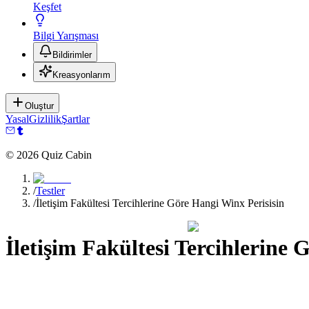
Keşfet
Bilgi Yarışması
Bildirimler
Kreasyonlarım
Oluştur
Yasal
Gizlilik
Şartlar
©
2026
Quiz Cabin
/
Testler
/
İletişim Fakültesi Tercihlerine Göre Hangi Winx Perisisin
İletişim Fakültesi Tercihlerine 