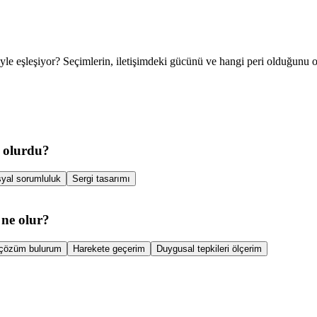
iyle eşleşiyor? Seçimlerin, iletişimdeki gücünü ve hangi peri olduğunu 
e olurdu?
yal sorumluluk
Sergi tasarımı
 ne olur?
r çözüm bulurum
Harekete geçerim
Duygusal tepkileri ölçerim