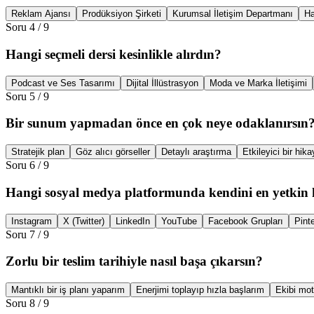
Reklam Ajansı
Prodüksiyon Şirketi
Kurumsal İletişim Departmanı
Ha
Soru
4
/
9
Hangi seçmeli dersi kesinlikle alırdın?
Podcast ve Ses Tasarımı
Dijital İllüstrasyon
Moda ve Marka İletişimi
Soru
5
/
9
Bir sunum yapmadan önce en çok neye odaklanırsın
Stratejik plan
Göz alıcı görseller
Detaylı araştırma
Etkileyici bir hik
Soru
6
/
9
Hangi sosyal medya platformunda kendini en yetkin 
Instagram
X (Twitter)
LinkedIn
YouTube
Facebook Grupları
Pint
Soru
7
/
9
Zorlu bir teslim tarihiyle nasıl başa çıkarsın?
Mantıklı bir iş planı yaparım
Enerjimi toplayıp hızla başlarım
Ekibi mot
Soru
8
/
9