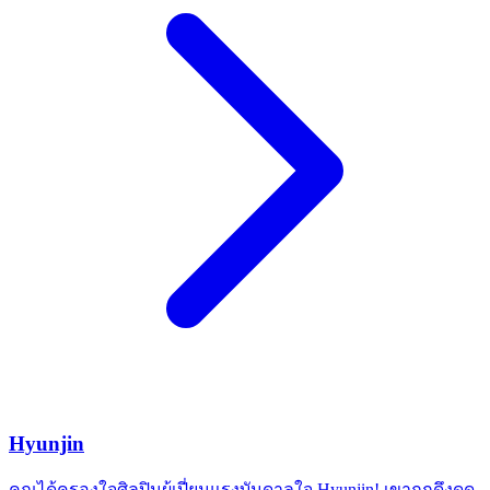
Hyunjin
คุณได้ครองใจศิลปินผู้เปี่ยมแรงบันดาลใจ Hyunjin! เขาถูกดึงดูด