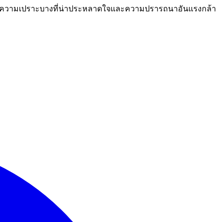
คุณมีความเปราะบางที่น่าประหลาดใจและความปรารถนาอันแรงกล้า