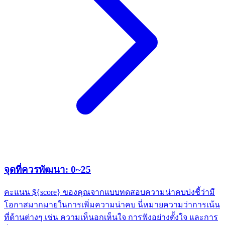
จุดที่ควรพัฒนา: 0~25
คะแนน ${score} ของคุณจากแบบทดสอบความน่าคบบ่งชี้ว่ามี
โอกาสมากมายในการเพิ่มความน่าคบ นี่หมายความว่าการเน้น
ที่ด้านต่างๆ เช่น ความเห็นอกเห็นใจ การฟังอย่างตั้งใจ และการ