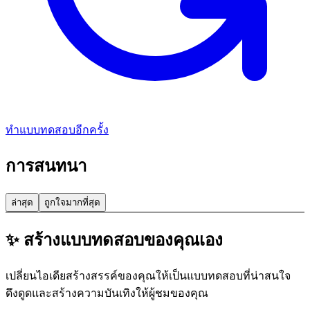
ทำแบบทดสอบอีกครั้ง
การสนทนา
ล่าสุด
ถูกใจมากที่สุด
✨ สร้างแบบทดสอบของคุณเอง
เปลี่ยนไอเดียสร้างสรรค์ของคุณให้เป็นแบบทดสอบที่น่าสนใจ
ดึงดูดและสร้างความบันเทิงให้ผู้ชมของคุณ