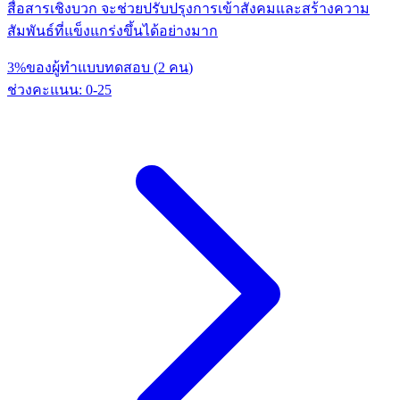
สื่อสารเชิงบวก จะช่วยปรับปรุงการเข้าสังคมและสร้างความ
สัมพันธ์ที่แข็งแกร่งขึ้นได้อย่างมาก
3
%
ของผู้ทำแบบทดสอบ
(
2
คน
)
ช่วงคะแนน
:
0
-
25