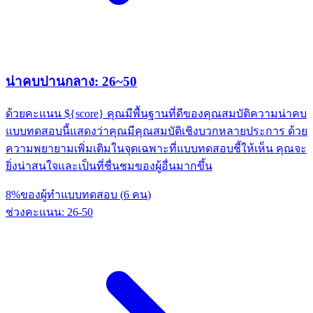
น่าคบปานกลาง: 26~50
ด้วยคะแนน ${score} คุณมีพื้นฐานที่ดีของคุณสมบัติความน่าคบ
แบบทดสอบนี้แสดงว่าคุณมีคุณสมบัติเชิงบวกหลายประการ ด้วย
ความพยายามเพิ่มเติมในจุดเฉพาะที่แบบทดสอบชี้ให้เห็น คุณจะ
ยิ่งน่าสนใจและเป็นที่ชื่นชมของผู้อื่นมากขึ้น
8
%
ของผู้ทำแบบทดสอบ
(
6
คน
)
ช่วงคะแนน
:
26
-
50