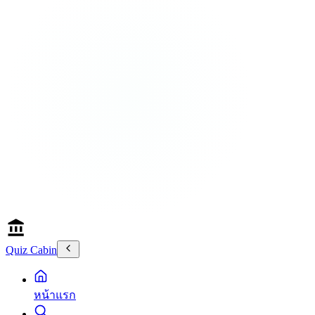
Quiz Cabin
หน้าแรก