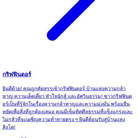
กริฟฟินดอร์
ยินดีด้วย! คุณถูกคัดสรรเข้ากริฟฟินดอร์ บ้านแห่งความกล้า
หาญ ความเด็ดเดี่ยว หัวใจนักสู้ และอัศวินธรรม! ชาวกริฟฟินด
อร์เป็นที่รู้จักในเรื่องความกล้าหาญและความมุ่งมั่น พร้อมยืน
หยัดเพื่อสิ่งที่ถูกต้องเสมอ คุณมีเข็มทิศศีลธรรมที่แข็งแกร่งและ
ไม่กลัวที่จะเผชิญความท้าทายตรง ๆ ยินดีต้อนรับสู่บ้านแห่ง
สิงโต!