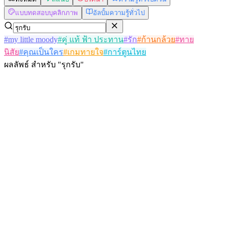
แบบทดสอบบุคลิกภาพ
อัลบั้มความรู้ทั่วไป
#
my little moody
#
คู่ แท้ ฟ้า ประทาน
#
รัก
#
ก้านกล้วย
#
ทาย
นิสัย
#
คุณเป็นใคร
#
เกมทายใจ
#
การ์ตูนไทย
ผลลัพธ์
สำหรับ
"
รุกรับ
"
Bernard Jackson
@
jackson
ติดตาม
แบบทดสอบบุคลิกภาพ
เคะ
เมะ
วาย