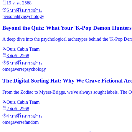
19 ต.ค. 2568
5
นาทีในการอ่าน
personality
psychology
Beyond the Quiz: What Your 'K-Pop Demon Hunters'
A deep dive into the psychological archetypes behind the 'K-Pop De
Quiz Cabin Team
3 ต.ค. 2568
6
นาทีในการอ่าน
omegaverse
psychology
The Digital Sorting Hat: Why We Crave Fictional Ar
From the Zodiac to Myers-Briggs, we've always sought labels. The Omega
Quiz Cabin Team
2 ต.ค. 2568
4
นาทีในการอ่าน
omegaverse
fandom