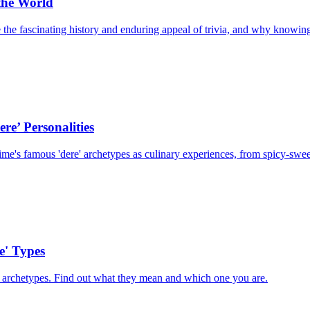
the World
the fascinating history and enduring appeal of trivia, and why knowing 
re’ Personalities
 anime's famous 'dere' archetypes as culinary experiences, from spicy-swe
e' Types
' archetypes. Find out what they mean and which one you are.