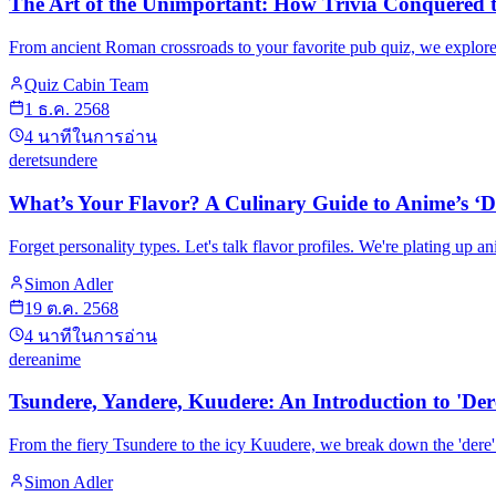
The Art of the Unimportant: How Trivia Conquered 
From ancient Roman crossroads to your favorite pub quiz, we explore 
Quiz Cabin Team
1 ธ.ค. 2568
4
นาทีในการอ่าน
dere
tsundere
What’s Your Flavor? A Culinary Guide to Anime’s ‘De
Forget personality types. Let's talk flavor profiles. We're plating up
Simon Adler
19 ต.ค. 2568
4
นาทีในการอ่าน
dere
anime
Tsundere, Yandere, Kuudere: An Introduction to 'Der
From the fiery Tsundere to the icy Kuudere, we break down the 'dere
Simon Adler