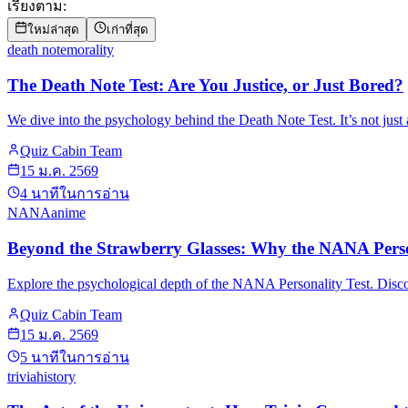
เรียงตาม
:
ใหม่ล่าสุด
เก่าที่สุด
death note
morality
The Death Note Test: Are You Justice, or Just Bored?
We dive into the psychology behind the Death Note Test. It’s not jus
Quiz Cabin Team
15 ม.ค. 2569
4
นาทีในการอ่าน
NANA
anime
Beyond the Strawberry Glasses: Why the NANA Persona
Explore the psychological depth of the NANA Personality Test. Discove
Quiz Cabin Team
15 ม.ค. 2569
5
นาทีในการอ่าน
trivia
history