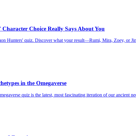
 Character Choice Really Says About You
mon Hunters' quiz. Discover what your result—Rumi, Mira, Zoey, or Ji
chetypes in the Omegaverse
verse quiz is the latest, most fascinating iteration of our ancient need