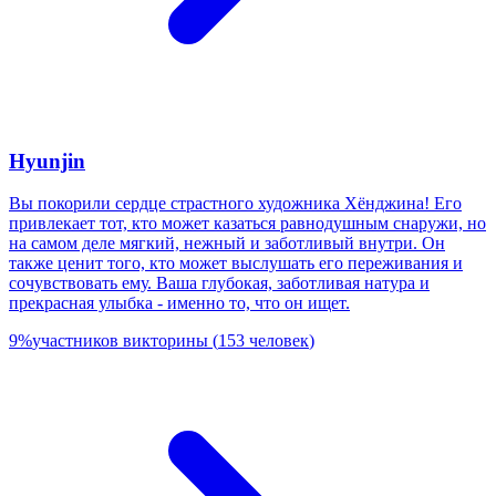
Hyunjin
Вы покорили сердце страстного художника Хёнджина! Его
привлекает тот, кто может казаться равнодушным снаружи, но
на самом деле мягкий, нежный и заботливый внутри. Он
также ценит того, кто может выслушать его переживания и
сочувствовать ему. Ваша глубокая, заботливая натура и
прекрасная улыбка - именно то, что он ищет.
9
%
участников викторины
(
153
человек
)