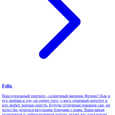
Felix
Ваш идеальный партнер - солнечный мальчик Феликс! Как и
его любовь к еде, он ценит того, у кого здоровый аппетит и
кто любит хорошо поесть. Будучи отличным поваром сам, он
хотел бы делиться вкусными блюдами с вами. Ваша яркая,
позитивная и добросердечная натура делает вас идеальным