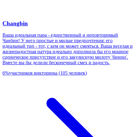
Changbin
Ваша идеальная пара - единственный и неповторимый
Чанбин! У него простые и милые предпочтения: его
идеальный тип - тот, с кем он может смеяться. Ваша веселая и
жизнерадостная натура идеально дополнила бы его мощное
сценическое присутствие и его закулисную милоту 'бинни'.
Вместе вы бы делили бесконечный смех и радость.
6
%
участников викторины
(
105
человек
)