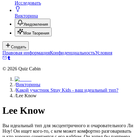
Исследовать
Викторина
Уведомления
Мои Творения
Создать
Правовая информация
Конфиденциальность
Условия
©
2026
Quiz Cabin
/
Викторины
/
Какой участник Stray Kids - ваш идеальный тип?
/
Lee Know
Lee Know
Вы идеальный тип для эксцентричного и очаровательного Ли
Ноу! Он ищет кого-то, с кем может комфортно разговаривать
и кто хорошо сочетается с его вайбом. Он хотел бы партнера,