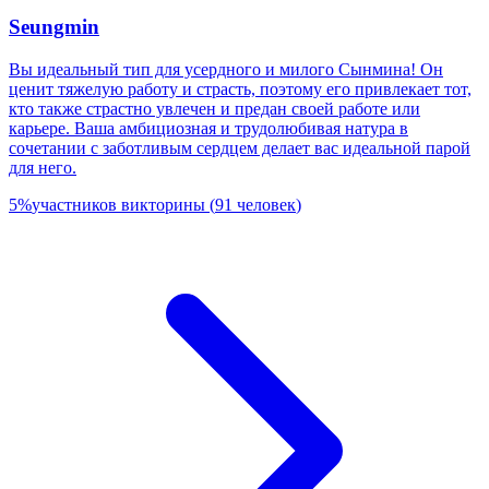
Seungmin
Вы идеальный тип для усердного и милого Сынмина! Он
ценит тяжелую работу и страсть, поэтому его привлекает тот,
кто также страстно увлечен и предан своей работе или
карьере. Ваша амбициозная и трудолюбивая натура в
сочетании с заботливым сердцем делает вас идеальной парой
для него.
5
%
участников викторины
(
91
человек
)