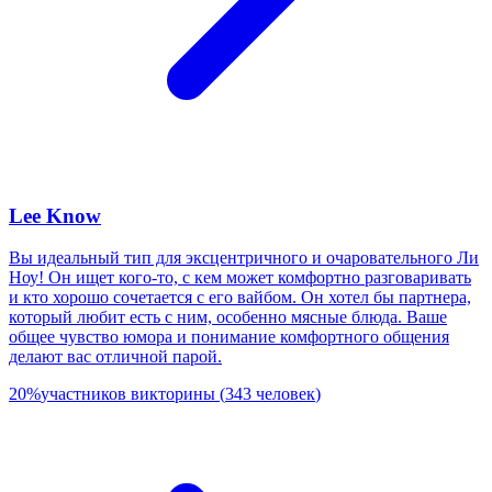
Lee Know
Вы идеальный тип для эксцентричного и очаровательного Ли
Ноу! Он ищет кого-то, с кем может комфортно разговаривать
и кто хорошо сочетается с его вайбом. Он хотел бы партнера,
который любит есть с ним, особенно мясные блюда. Ваше
общее чувство юмора и понимание комфортного общения
делают вас отличной парой.
20
%
участников викторины
(
343
человек
)