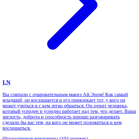
I.N
Вы совпали с очаровательным макнэ Ай.Эном! Как самый
младший, он восхищается и его привлекает тот, у кого он
может учиться и с кем легко общаться. Он ценит человека,
который усерден и усердно работает над тем, что делает. Ваша
зрелость, доброта и способность хорошо разговаривать
сделали бы вас тем, на кого он может положиться и кем
восхищаться.
6
%
участников викторины
(
104
человек
)