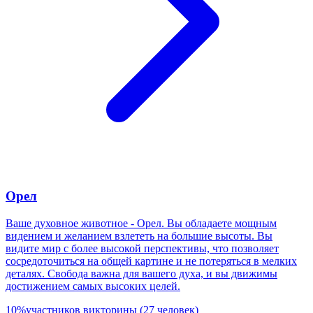
Орел
Ваше духовное животное - Орел. Вы обладаете мощным
видением и желанием взлететь на большие высоты. Вы
видите мир с более высокой перспективы, что позволяет
сосредоточиться на общей картине и не потеряться в мелких
деталях. Свобода важна для вашего духа, и вы движимы
достижением самых высоких целей.
10
%
участников викторины
(
27
человек
)