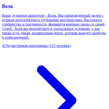
Волк
Ваше духовное животное - Волк. Вы прирожденный лидер с
острым интеллектом и глубокими инстинктами. Вы цените
сообщество и преданность, формируя крепкие связи со своей
'стаей'. Хотя вы процветаете в социальных условиях, у вас
также есть дикая, независимая черта, которая жаждет свободы
и приключений.
41
%
участников викторины
(
115
человек
)