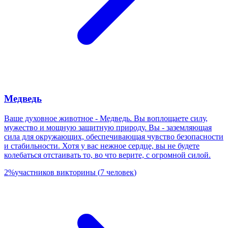
Медведь
Ваше духовное животное - Медведь. Вы воплощаете силу,
мужество и мощную защитную природу. Вы - заземляющая
сила для окружающих, обеспечивающая чувство безопасности
и стабильности. Хотя у вас нежное сердце, вы не будете
колебаться отстаивать то, во что верите, с огромной силой.
2
%
участников викторины
(
7
человек
)