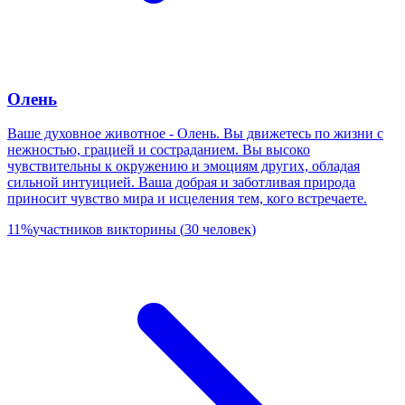
Олень
Ваше духовное животное - Олень. Вы движетесь по жизни с
нежностью, грацией и состраданием. Вы высоко
чувствительны к окружению и эмоциям других, обладая
сильной интуицией. Ваша добрая и заботливая природа
приносит чувство мира и исцеления тем, кого встречаете.
11
%
участников викторины
(
30
человек
)