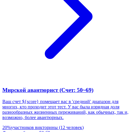
Мирской авантюрист (Счет: 50~69)
Ваш счет ${score} помещает вас в 'средний' диапазон для
многих, кто проходит этот тест. У вас была изрядная доля
разнообразных жизненных переживаний, как обычных, так и,
возможно, более авантюрных.
20
%
участников викторины
(
12
человек
)