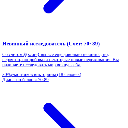
Невинный исследователь (Счет: 70~89)
Со счетом ${score} вы все еще довольно невинны, но,
вероятно, попробовали некоторые новые переживания. Вы
начинаете исследовать мир вокруг себя.
30
%
участников викторины
(
18
человек
)
Диапазон баллов
:
70
-
89