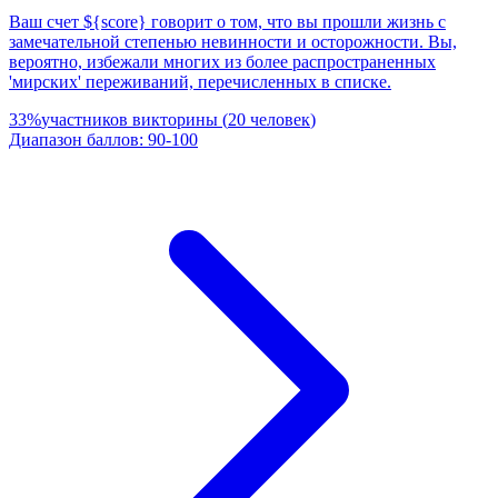
Ваш счет ${score} говорит о том, что вы прошли жизнь с
замечательной степенью невинности и осторожности. Вы,
вероятно, избежали многих из более распространенных
'мирских' переживаний, перечисленных в списке.
33
%
участников викторины
(
20
человек
)
Диапазон баллов
:
90
-
100