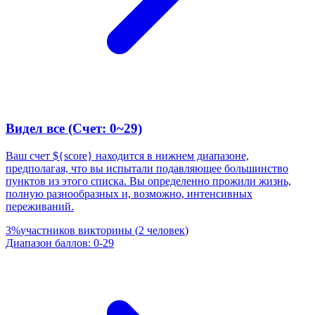
Видел все (Счет: 0~29)
Ваш счет ${score} находится в нижнем диапазоне,
предполагая, что вы испытали подавляющее большинство
пунктов из этого списка. Вы определенно прожили жизнь,
полную разнообразных и, возможно, интенсивных
переживаний.
3
%
участников викторины
(
2
человек
)
Диапазон баллов
:
0
-
29