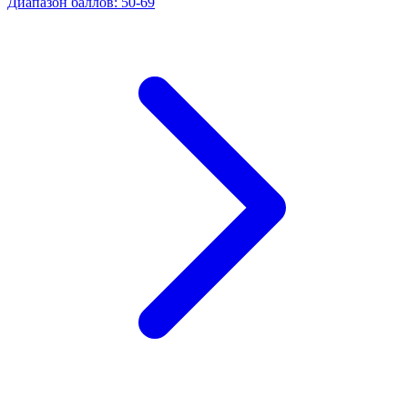
Диапазон баллов
:
50
-
69