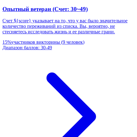
Опытный ветеран (Счет: 30~49)
Счет ${score} указывает на то, что у вас было значительное
количество переживаний из списка. Вы, вероятно, не
стесняетесь исследовать жизнь и ее различные грани.
15
%
участников викторины
(
9
человек
)
Диапазон баллов
:
30
-
49