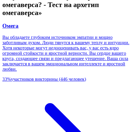
омегаверса? - Тест на архетип
омегаверса»
Омега
Вы обладаете глубоким источником эмпатии и мощно
заботливым духом. Люди тянутся к вашему теплу и интуиции.
Хотя некоторые могут недооценивать вас, у вас есть ядро
огромной стойкости и яростной верности. Вы сердце вашего
круга, создающее связи и предлагающее утешение. Ваша сила
заключается в вашем эмоциональном интеллекте и яростной
любви.
33
%
участников викторины
(
446
человек
)