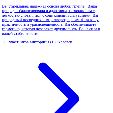
Вы стабильная, надежная основа любой группы. Ваша
природа сбалансирована и адаптивна, позволяя вам с
легкостью справляться с социальными ситуациями. Вы
природный посредник и миротворец, ценимый за вашу
практичность и уравновешенность. Вы обеспечиваете
гармонию, которая позволяет другим сиять. Ваша сила в
вашей стабильности.
11
%
участников викторины
(
150
человек
)