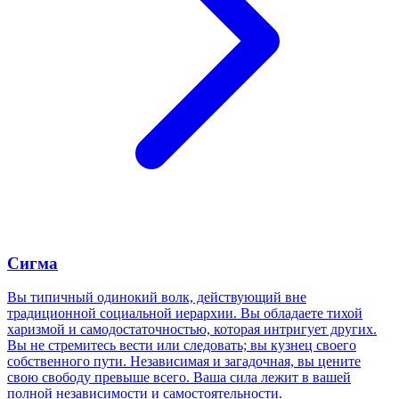
Сигма
Вы типичный одинокий волк, действующий вне
традиционной социальной иерархии. Вы обладаете тихой
харизмой и самодостаточностью, которая интригует других.
Вы не стремитесь вести или следовать; вы кузнец своего
собственного пути. Независимая и загадочная, вы цените
свою свободу превыше всего. Ваша сила лежит в вашей
полной независимости и самостоятельности.