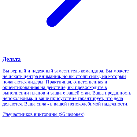
Дельта
Вы верный и надежный заместитель командира. Вы можете
не искать центра внимания, но вы столп силы, на который
полагаются лидеры. Практичная, ответственная и
ориентированная на действие, вы превосходите в
выполнении планов и защите вашей стаи. Ваша преданность
непоколебима, и ваше присутствие гарантирует, что дела
делаются. Ваша сила - в вашей непоколебимой надежности.
7
%
участников викторины
(
95
человек
)