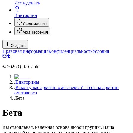
Исследовать
Викторина
Уведомления
Мои Творения
Создать
Правовая информация
Конфиденциальность
Условия
©
2026
Quiz Cabin
/
Викторины
/
Какой у вас архетип омегаверса? - Тест на архетип
омегаверса
/
Бета
Бета
Вы стабильная, надежная основа любой группы. Ваша
природа сбалансирована и адаптивна, позволяя вам с