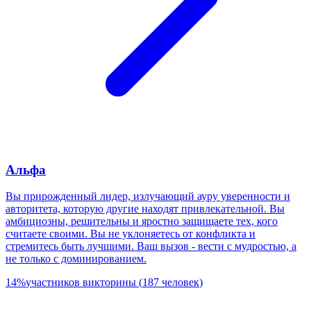
Альфа
Вы прирожденный лидер, излучающий ауру уверенности и
авторитета, которую другие находят привлекательной. Вы
амбициозны, решительны и яростно защищаете тех, кого
считаете своими. Вы не уклоняетесь от конфликта и
стремитесь быть лучшими. Ваш вызов - вести с мудростью, а
не только с доминированием.
14
%
участников викторины
(
187
человек
)