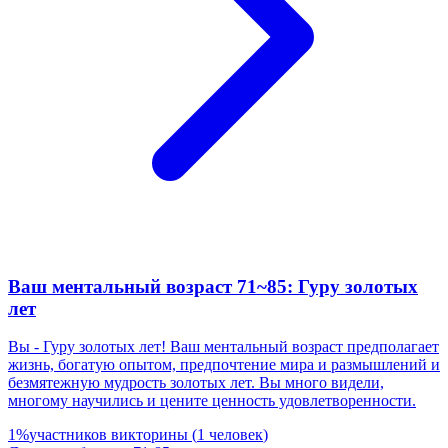
Ваш ментальный возраст 71~85: Гуру золотых
лет
Вы - Гуру золотых лет! Ваш ментальный возраст предполагает
жизнь, богатую опытом, предпочтение мира и размышлений и
безмятежную мудрость золотых лет. Вы много видели,
многому научились и цените ценность удовлетворенности.
1
%
участников викторины
(
1
человек
)