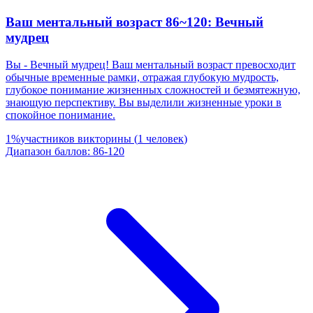
Ваш ментальный возраст 86~120: Вечный
мудрец
Вы - Вечный мудрец! Ваш ментальный возраст превосходит
обычные временные рамки, отражая глубокую мудрость,
глубокое понимание жизненных сложностей и безмятежную,
знающую перспективу. Вы выделили жизненные уроки в
спокойное понимание.
1
%
участников викторины
(
1
человек
)
Диапазон баллов
:
86
-
120