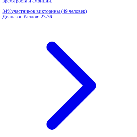
время роста и амбиций.
34
%
участников викторины
(
49
человек
)
Диапазон баллов
:
23
-
36