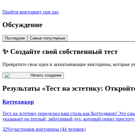
Пройти викторину еще раз
Обсуждение
Последние
Самые популярные
✨ Создайте свой собственный тест
Превратите свои идеи в захватывающие викторины, которые ув
Начать создание
Результаты «Тест на эстетику: Открой
Коттеджкор
Тест на эстетику определил ваш стиль как Коттеджкор! Это озн
указывает на теплый, заботливый дух, который ценит простоту 
32
%
участников викторины
(
44
человек
)