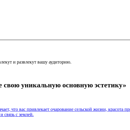
лекут и развлекут вашу аудиторию.
те свою уникальную основную эстетику»
ачает, что вас привлекает очарование сельской жизни, красота 
и связь с землей.