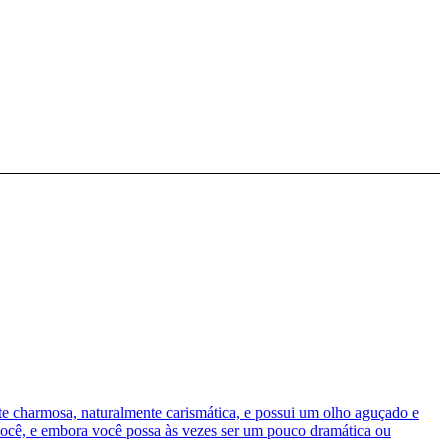
nte charmosa, naturalmente carismática, e possui um olho aguçado e
você, e embora você possa às vezes ser um pouco dramática ou