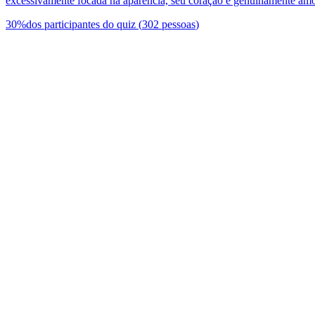
excessivamente focada na aparência, seu coração é genuinamente amoro
30
%
dos participantes do quiz
(
302
pessoas
)