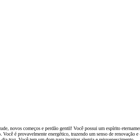
ntude, novos começos e perdão gentil! Você possui um espírito eternamen
. Você é provavelmente energético, trazendo um senso de renovação e e
 dia traz. Você tem um dom para inspirar alegria e rejuvenescimento.