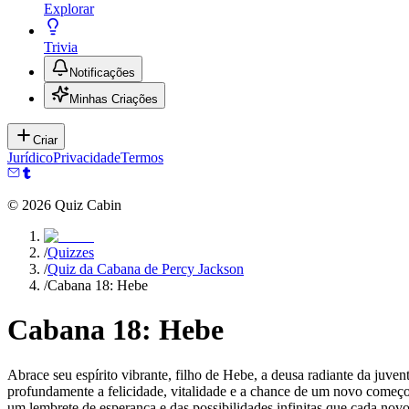
Explorar
Trivia
Notificações
Minhas Criações
Criar
Jurídico
Privacidade
Termos
©
2026
Quiz Cabin
/
Quizzes
/
Quiz da Cabana de Percy Jackson
/
Cabana 18: Hebe
Cabana 18: Hebe
Abrace seu espírito vibrante, filho de Hebe, a deusa radiante da juve
profundamente a felicidade, vitalidade e a chance de um novo começo
um lembrete de esperança e das possibilidades infinitas que cada novo