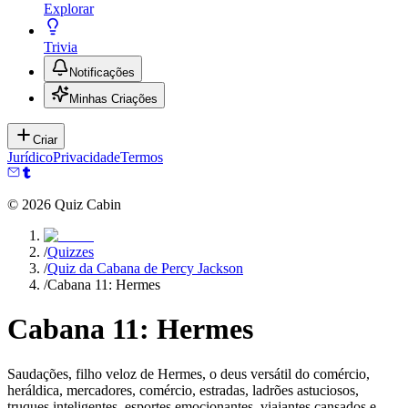
Explorar
Trivia
Notificações
Minhas Criações
Criar
Jurídico
Privacidade
Termos
©
2026
Quiz Cabin
/
Quizzes
/
Quiz da Cabana de Percy Jackson
/
Cabana 11: Hermes
Cabana 11: Hermes
Saudações, filho veloz de Hermes, o deus versátil do comércio,
heráldica, mercadores, comércio, estradas, ladrões astuciosos,
truques inteligentes, esportes emocionantes, viajantes cansados e