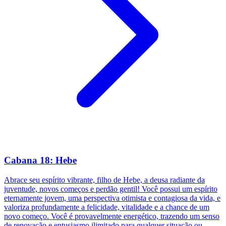
Cabana 18: Hebe
Abrace seu espírito vibrante, filho de Hebe, a deusa radiante da
juventude, novos começos e perdão gentil! Você possui um espírito
eternamente jovem, uma perspectiva otimista e contagiosa da vida, e
valoriza profundamente a felicidade, vitalidade e a chance de um
novo começo. Você é provavelmente energético, trazendo um senso
de renovação e entusiasmo ilimitado para qualquer situação ou