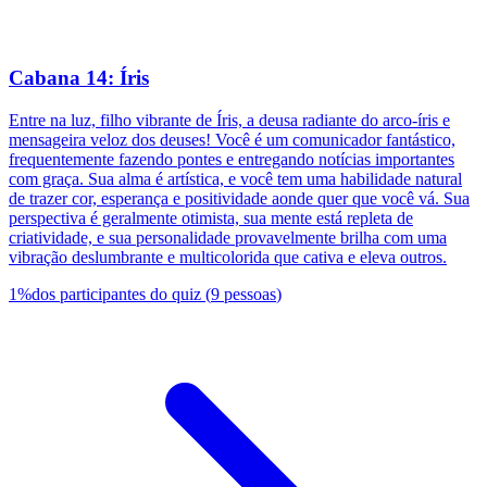
Cabana 14: Íris
Entre na luz, filho vibrante de Íris, a deusa radiante do arco-íris e
mensageira veloz dos deuses! Você é um comunicador fantástico,
frequentemente fazendo pontes e entregando notícias importantes
com graça. Sua alma é artística, e você tem uma habilidade natural
de trazer cor, esperança e positividade aonde quer que você vá. Sua
perspectiva é geralmente otimista, sua mente está repleta de
criatividade, e sua personalidade provavelmente brilha com uma
vibração deslumbrante e multicolorida que cativa e eleva outros.
1
%
dos participantes do quiz
(
9
pessoas
)