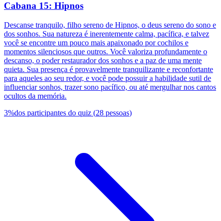
Cabana 15: Hipnos
Descanse tranquilo, filho sereno de Hipnos, o deus sereno do sono e
dos sonhos. Sua natureza é inerentemente calma, pacífica, e talvez
você se encontre um pouco mais apaixonado por cochilos e
momentos silenciosos que outros. Você valoriza profundamente o
descanso, o poder restaurador dos sonhos e a paz de uma mente
quieta. Sua presença é provavelmente tranquilizante e reconfortante
para aqueles ao seu redor, e você pode possuir a habilidade sutil de
influenciar sonhos, trazer sono pacífico, ou até mergulhar nos cantos
ocultos da memória.
3
%
dos participantes do quiz
(
28
pessoas
)