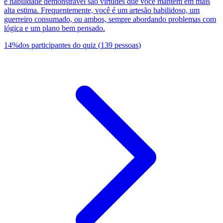
e habilidade demonstrável são virtudes que você mantém em mais
alta estima. Frequentemente, você é um artesão habilidoso, um
guerreiro consumado, ou ambos, sempre abordando problemas com
lógica e um plano bem pensado.
14
%
dos participantes do quiz
(
139
pessoas
)