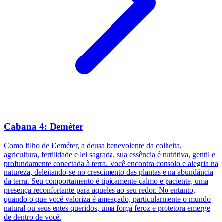
Cabana 4: Deméter
Como filho de Deméter, a deusa benevolente da colheita,
agricultura, fertilidade e lei sagrada, sua essência é nutritiva, gentil e
profundamente conectada à terra. Você encontra consolo e alegria na
natureza, deleitando-se no crescimento das plantas e na abundância
da terra. Seu comportamento é tipicamente calmo e paciente, uma
presença reconfortante para aqueles ao seu redor. No entanto,
quando o que você valoriza é ameaçado, particularmente o mundo
natural ou seus entes queridos, uma força feroz e protetora emerge
de dentro de você.