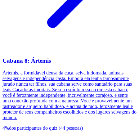
Cabana 8: Ártemis
Ártemis, a formidável deusa da caça, selva indomada, animais
selvagens e independência casta. Embora ela tenha famosamente
jurado nunca ter filhos, sua cabana serve como santuário para suas
leais Caçadoras imortais. Se seu espírito ressoa com esta cabana,
você é ferozmente independente, incrivelmente corajoso, e sente
uma conexão profunda com a natureza. Você é provavelmente um
rastreador e arqueiro habilidoso, e acima de tudo, ferozmente leal e
protetor de seus companheiros escolhidos e dos lugares selvagens do
mundo.
4
%
dos participantes do quiz
(
44
pessoas
)