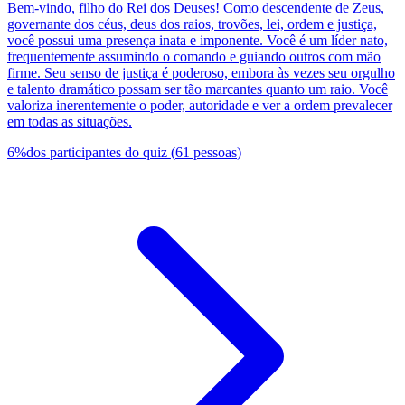
Bem-vindo, filho do Rei dos Deuses! Como descendente de Zeus,
governante dos céus, deus dos raios, trovões, lei, ordem e justiça,
você possui uma presença inata e imponente. Você é um líder nato,
frequentemente assumindo o comando e guiando outros com mão
firme. Seu senso de justiça é poderoso, embora às vezes seu orgulho
e talento dramático possam ser tão marcantes quanto um raio. Você
valoriza inerentemente o poder, autoridade e ver a ordem prevalecer
em todas as situações.
6
%
dos participantes do quiz
(
61
pessoas
)