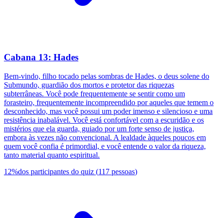
Cabana 13: Hades
Bem-vindo, filho tocado pelas sombras de Hades, o deus solene do
Submundo, guardião dos mortos e protetor das riquezas
subterrâneas. Você pode frequentemente se sentir como um
forasteiro, frequentemente incompreendido por aqueles que temem o
desconhecido, mas você possui um poder imenso e silencioso e uma
resistência inabalável. Você está confortável com a escuridão e os
mistérios que ela guarda, guiado por um forte senso de justiça,
embora às vezes não convencional. A lealdade àqueles poucos em
quem você confia é primordial, e você entende o valor da riqueza,
tanto material quanto espiritual.
12
%
dos participantes do quiz
(
117
pessoas
)