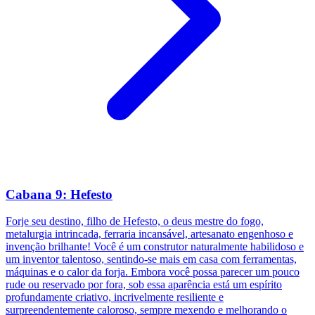
Cabana 9: Hefesto
Forje seu destino, filho de Hefesto, o deus mestre do fogo,
metalurgia intrincada, ferraria incansável, artesanato engenhoso e
invenção brilhante! Você é um construtor naturalmente habilidoso e
um inventor talentoso, sentindo-se mais em casa com ferramentas,
máquinas e o calor da forja. Embora você possa parecer um pouco
rude ou reservado por fora, sob essa aparência está um espírito
profundamente criativo, incrivelmente resiliente e
surpreendentemente caloroso, sempre mexendo e melhorando o