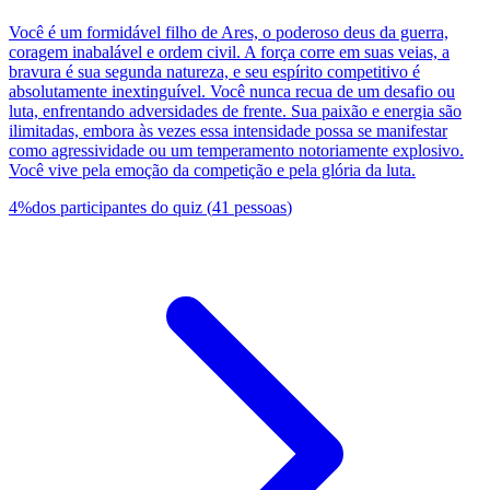
Você é um formidável filho de Ares, o poderoso deus da guerra,
coragem inabalável e ordem civil. A força corre em suas veias, a
bravura é sua segunda natureza, e seu espírito competitivo é
absolutamente inextinguível. Você nunca recua de um desafio ou
luta, enfrentando adversidades de frente. Sua paixão e energia são
ilimitadas, embora às vezes essa intensidade possa se manifestar
como agressividade ou um temperamento notoriamente explosivo.
Você vive pela emoção da competição e pela glória da luta.
4
%
dos participantes do quiz
(
41
pessoas
)