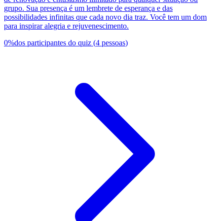
grupo. Sua presença é um lembrete de esperança e das
possibilidades infinitas que cada novo dia traz. Você tem um dom
para inspirar alegria e rejuvenescimento.
0
%
dos participantes do quiz
(
4
pessoas
)