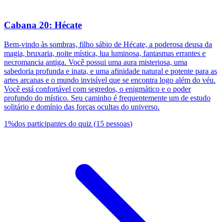
Cabana 20: Hécate
Bem-vindo às sombras, filho sábio de Hécate, a poderosa deusa da
magia, bruxaria, noite mística, lua luminosa, fantasmas errantes e
necromancia antiga. Você possui uma aura misteriosa, uma
sabedoria profunda e inata, e uma afinidade natural e potente para as
artes arcanas e o mundo invisível que se encontra logo além do véu.
Você está confortável com segredos, o enigmático e o poder
profundo do místico. Seu caminho é frequentemente um de estudo
solitário e domínio das forças ocultas do universo.
1
%
dos participantes do quiz
(
15
pessoas
)