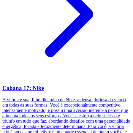
Cabana 17: Nike
A vitória é sua, filho dinâmico de Nike, a deusa gloriosa da vitória
em todas as suas formas! Você é excepcionalmente competitivo,
intensamente motivado, e possui uma aversão inerente a perder que
alimenta todos os seus esforços. Você se esforça pelo sucesso e
triunfo em tudo que faz, abordando desafios com uma personalidade
energética, focada e ferozmente determinada. Para você, a vitória
não é apenas um objetivo; é uma parte essencial de quem você é, e