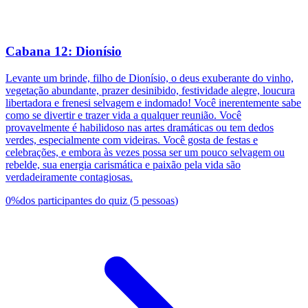
Cabana 12: Dionísio
Levante um brinde, filho de Dionísio, o deus exuberante do vinho,
vegetação abundante, prazer desinibido, festividade alegre, loucura
libertadora e frenesi selvagem e indomado! Você inerentemente sabe
como se divertir e trazer vida a qualquer reunião. Você
provavelmente é habilidoso nas artes dramáticas ou tem dedos
verdes, especialmente com videiras. Você gosta de festas e
celebrações, e embora às vezes possa ser um pouco selvagem ou
rebelde, sua energia carismática e paixão pela vida são
verdadeiramente contagiosas.
0
%
dos participantes do quiz
(
5
pessoas
)