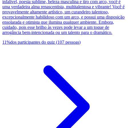
infalível, poesia sublime, beleza masculina e tiro com arco, você é
uma verdadeira alma renascentista, multitalentosa e vibrante! Você é
provavelmente altamente artístico, um curandeiro talentoso,
excepcionalmente habilidoso com um arco, e possui uma disposição
ensolarada e otimista que ilumina qualquer ambiente. Embora,
cuidado, pois esse brilho às vezes pode levar a um toque de
arrogância bem-intencionada ou um talento para o dramático.
11
%
dos participantes do quiz
(
107
pessoas
)