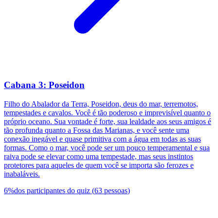
Cabana 3: Poseidon
Filho do Abalador da Terra, Poseidon, deus do mar, terremotos,
tempestades e cavalos. Você é tão poderoso e imprevisível quanto o
próprio oceano. Sua vontade é forte, sua lealdade aos seus amigos é
tão profunda quanto a Fossa das Marianas, e você sente uma
conexão inegável e quase primitiva com a água em todas as suas
formas. Como o mar, você pode ser um pouco temperamental e sua
raiva pode se elevar como uma tempestade, mas seus instintos
protetores para aqueles de quem você se importa são ferozes e
inabaláveis.
6
%
dos participantes do quiz
(
63
pessoas
)