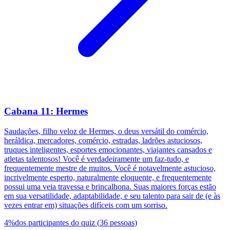
Cabana 11: Hermes
Saudações, filho veloz de Hermes, o deus versátil do comércio,
heráldica, mercadores, comércio, estradas, ladrões astuciosos,
truques inteligentes, esportes emocionantes, viajantes cansados e
atletas talentosos! Você é verdadeiramente um faz-tudo, e
frequentemente mestre de muitos. Você é notavelmente astucioso,
incrivelmente esperto, naturalmente eloquente, e frequentemente
possui uma veia travessa e brincalhona. Suas maiores forças estão
em sua versatilidade, adaptabilidade, e seu talento para sair de (e às
vezes entrar em) situações difíceis com um sorriso.
4
%
dos participantes do quiz
(
36
pessoas
)