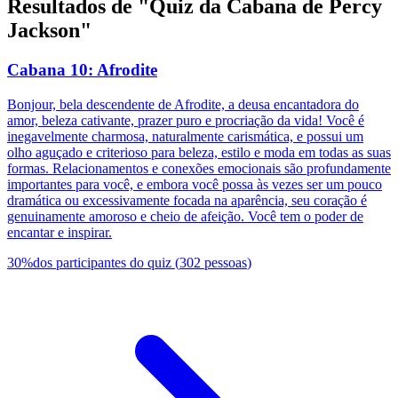
Resultados de "Quiz da Cabana de Percy
Jackson"
Cabana 10: Afrodite
Bonjour, bela descendente de Afrodite, a deusa encantadora do
amor, beleza cativante, prazer puro e procriação da vida! Você é
inegavelmente charmosa, naturalmente carismática, e possui um
olho aguçado e criterioso para beleza, estilo e moda em todas as suas
formas. Relacionamentos e conexões emocionais são profundamente
importantes para você, e embora você possa às vezes ser um pouco
dramática ou excessivamente focada na aparência, seu coração é
genuinamente amoroso e cheio de afeição. Você tem o poder de
encantar e inspirar.
30
%
dos participantes do quiz
(
302
pessoas
)