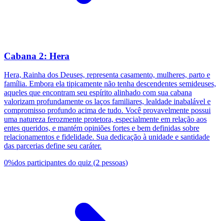
Cabana 2: Hera
Hera, Rainha dos Deuses, representa casamento, mulheres, parto e
família. Embora ela tipicamente não tenha descendentes semideuses,
aqueles que encontram seu espírito alinhado com sua cabana
valorizam profundamente os laços familiares, lealdade inabalável e
compromisso profundo acima de tudo. Você provavelmente possui
uma natureza ferozmente protetora, especialmente em relação aos
entes queridos, e mantém opiniões fortes e bem definidas sobre
relacionamentos e fidelidade. Sua dedicação à unidade e santidade
das parcerias define seu caráter.
0
%
dos participantes do quiz
(
2
pessoas
)