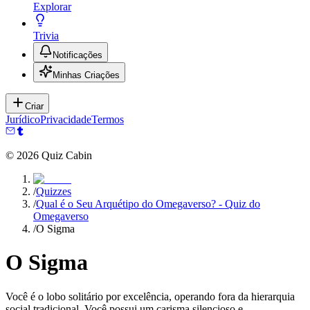
Explorar
Trivia
Notificações
Minhas Criações
Criar
Jurídico
Privacidade
Termos
©
2026
Quiz Cabin
/
Quizzes
/
Qual é o Seu Arquétipo do Omegaverso? - Quiz do
Omegaverso
/
O Sigma
O Sigma
Você é o lobo solitário por excelência, operando fora da hierarquia
social tradicional. Você possui um carisma silencioso e