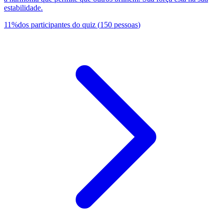
estabilidade.
11
%
dos participantes do quiz
(
150
pessoas
)