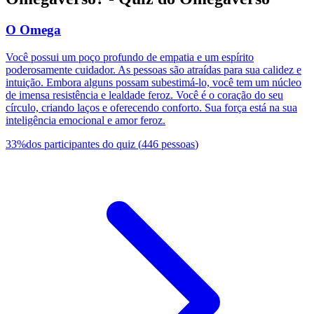
O Omega
Você possui um poço profundo de empatia e um espírito
poderosamente cuidador. As pessoas são atraídas para sua calidez e
intuição. Embora alguns possam subestimá-lo, você tem um núcleo
de imensa resistência e lealdade feroz. Você é o coração do seu
círculo, criando laços e oferecendo conforto. Sua força está na sua
inteligência emocional e amor feroz.
33
%
dos participantes do quiz
(
446
pessoas
)