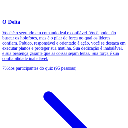
O Delta
Você é o segundo em comando leal e confiável. Você pode não
buscar os holofotes, mas é o pilar de força no qual os líderes
confiam. Prático, responsável e orientado à ação, você se destaca em
executar planos e proteger sua matilha. Sua dedicação é inabalável,
e sua presença garante que as coisas sejam feitas. Sua força é sua
confiabilidade inabalável.
7
%
dos participantes do quiz
(
95
pessoas
)