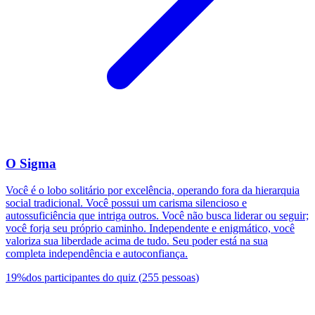
O Sigma
Você é o lobo solitário por excelência, operando fora da hierarquia
social tradicional. Você possui um carisma silencioso e
autossuficiência que intriga outros. Você não busca liderar ou seguir;
você forja seu próprio caminho. Independente e enigmático, você
valoriza sua liberdade acima de tudo. Seu poder está na sua
completa independência e autoconfiança.
19
%
dos participantes do quiz
(
255
pessoas
)