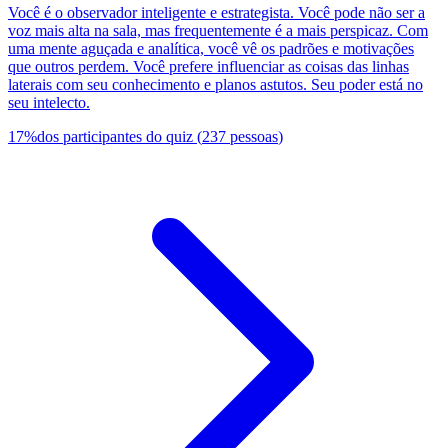
Você é o observador inteligente e estrategista. Você pode não ser a
voz mais alta na sala, mas frequentemente é a mais perspicaz. Com
uma mente aguçada e analítica, você vê os padrões e motivações
que outros perdem. Você prefere influenciar as coisas das linhas
laterais com seu conhecimento e planos astutos. Seu poder está no
seu intelecto.
17
%
dos participantes do quiz
(
237
pessoas
)