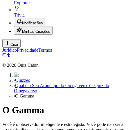
Explorar
Trivia
Notificações
Minhas Criações
Criar
Jurídico
Privacidade
Termos
©
2026
Quiz Cabin
/
Quizzes
/
Qual é o Seu Arquétipo do Omegaverso? - Quiz do
Omegaverso
/
O Gamma
O Gamma
Você é o observador inteligente e estrategista. Você pode não ser a
voz mais alta na sala, mas frequentemente é a mais perspicaz. Com