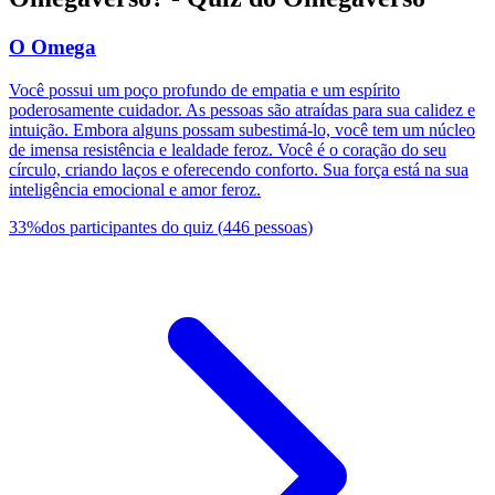
O Omega
Você possui um poço profundo de empatia e um espírito
poderosamente cuidador. As pessoas são atraídas para sua calidez e
intuição. Embora alguns possam subestimá-lo, você tem um núcleo
de imensa resistência e lealdade feroz. Você é o coração do seu
círculo, criando laços e oferecendo conforto. Sua força está na sua
inteligência emocional e amor feroz.
33
%
dos participantes do quiz
(
446
pessoas
)