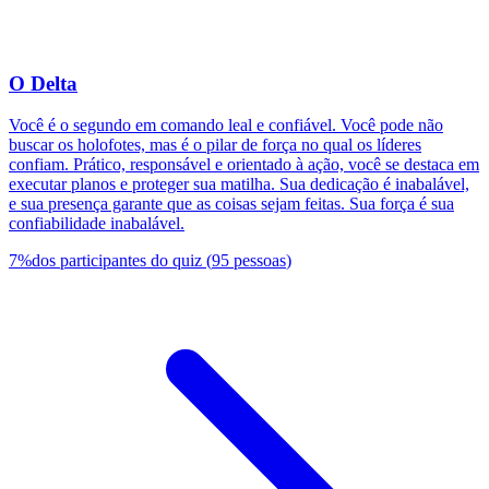
O Delta
Você é o segundo em comando leal e confiável. Você pode não
buscar os holofotes, mas é o pilar de força no qual os líderes
confiam. Prático, responsável e orientado à ação, você se destaca em
executar planos e proteger sua matilha. Sua dedicação é inabalável,
e sua presença garante que as coisas sejam feitas. Sua força é sua
confiabilidade inabalável.
7
%
dos participantes do quiz
(
95
pessoas
)