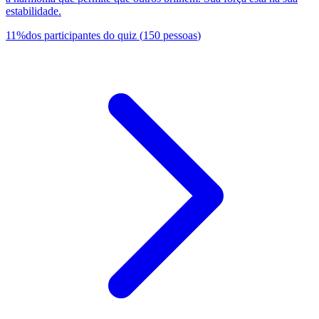
estabilidade.
11
%
dos participantes do quiz
(
150
pessoas
)