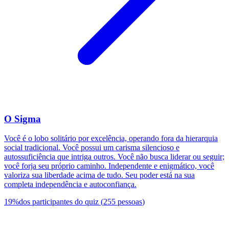
O Sigma
Você é o lobo solitário por excelência, operando fora da hierarquia
social tradicional. Você possui um carisma silencioso e
autossuficiência que intriga outros. Você não busca liderar ou seguir;
você forja seu próprio caminho. Independente e enigmático, você
valoriza sua liberdade acima de tudo. Seu poder está na sua
completa independência e autoconfiança.
19
%
dos participantes do quiz
(
255
pessoas
)