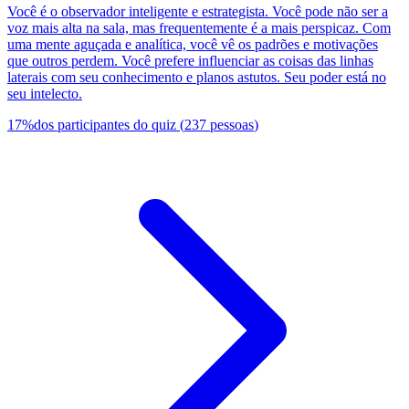
Você é o observador inteligente e estrategista. Você pode não ser a
voz mais alta na sala, mas frequentemente é a mais perspicaz. Com
uma mente aguçada e analítica, você vê os padrões e motivações
que outros perdem. Você prefere influenciar as coisas das linhas
laterais com seu conhecimento e planos astutos. Seu poder está no
seu intelecto.
17
%
dos participantes do quiz
(
237
pessoas
)