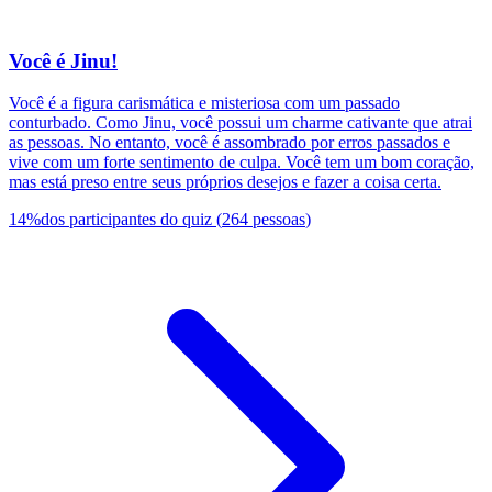
Você é Jinu!
Você é a figura carismática e misteriosa com um passado
conturbado. Como Jinu, você possui um charme cativante que atrai
as pessoas. No entanto, você é assombrado por erros passados e
vive com um forte sentimento de culpa. Você tem um bom coração,
mas está preso entre seus próprios desejos e fazer a coisa certa.
14
%
dos participantes do quiz
(
264
pessoas
)