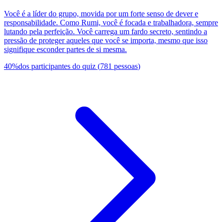
Você é a líder do grupo, movida por um forte senso de dever e
responsabilidade. Como Rumi, você é focada e trabalhadora, sempre
lutando pela perfeição. Você carrega um fardo secreto, sentindo a
pressão de proteger aqueles que você se importa, mesmo que isso
signifique esconder partes de si mesma.
40
%
dos participantes do quiz
(
781
pessoas
)