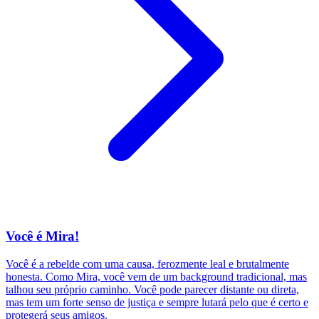
Você é Mira!
Você é a rebelde com uma causa, ferozmente leal e brutalmente
honesta. Como Mira, você vem de um background tradicional, mas
talhou seu próprio caminho. Você pode parecer distante ou direta,
mas tem um forte senso de justiça e sempre lutará pelo que é certo e
protegerá seus amigos.