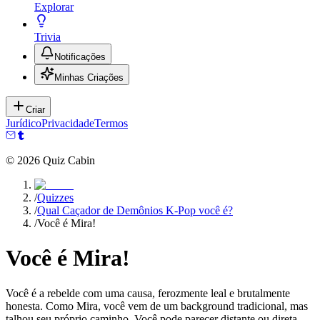
Explorar
Trivia
Notificações
Minhas Criações
Criar
Jurídico
Privacidade
Termos
©
2026
Quiz Cabin
/
Quizzes
/
Qual Caçador de Demônios K-Pop você é?
/
Você é Mira!
Você é Mira!
Você é a rebelde com uma causa, ferozmente leal e brutalmente
honesta. Como Mira, você vem de um background tradicional, mas
talhou seu próprio caminho. Você pode parecer distante ou direta,