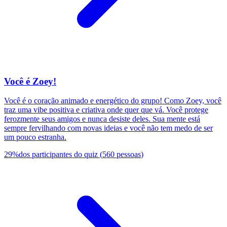
Você é Zoey!
Você é o coração animado e energético do grupo! Como Zoey, você
traz uma vibe positiva e criativa onde quer que vá. Você protege
ferozmente seus amigos e nunca desiste deles. Sua mente está
sempre fervilhando com novas ideias e você não tem medo de ser
um pouco estranha.
29
%
dos participantes do quiz
(
560
pessoas
)