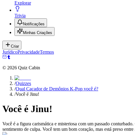
Explorar
Trivia
Notificações
Minhas Criações
Criar
Jurídico
Privacidade
Termos
©
2026
Quiz Cabin
/
Quizzes
/
Qual Caçador de Demônios K-Pop você é?
/
Você é Jinu!
Você é Jinu!
Você é a figura carismática e misteriosa com um passado conturbado.
sentimento de culpa. Você tem um bom coração, mas está preso entre se