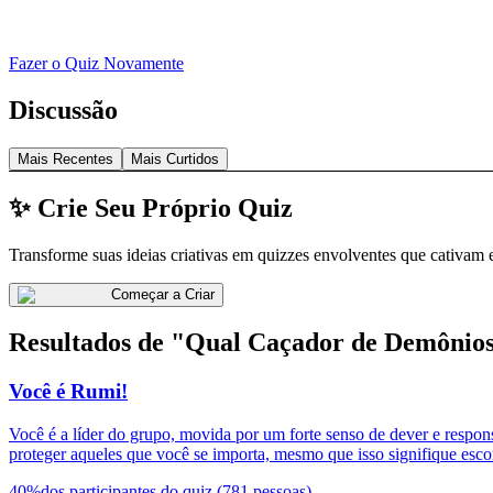
Fazer o Quiz Novamente
Discussão
Mais Recentes
Mais Curtidos
✨ Crie Seu Próprio Quiz
Transforme suas ideias criativas em quizzes envolventes que cativam 
Começar a Criar
Resultados de "Qual Caçador de Demônios
Você é Rumi!
Você é a líder do grupo, movida por um forte senso de dever e respon
proteger aqueles que você se importa, mesmo que isso signifique esco
40
%
dos participantes do quiz
(
781
pessoas
)