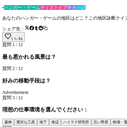
•
ハンガー・ゲーム
ディストピア
映画
小説
あなたのハンガー・ゲームの地区はどこ？この地区診断クイ
シェア先：
いいね
質問
1
/
12
最も惹かれる風景は？
質問
2
/
12
好みの移動手段は？
Advertisement
質問
3
/
12
理想の仕事環境を選んでください：
森林
贅沢な工房
地下
海辺
ハイテク研究所
広い野原
牧場・