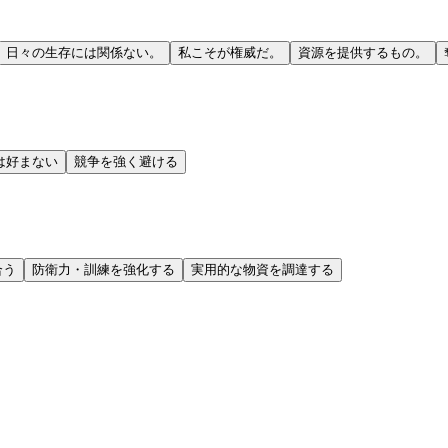
日々の生存には関係ない。
私こそが権威だ。
資源を提供するもの。
は好まない
競争を強く避ける
合う
防衛力・訓練を強化する
実用的な物資を調達する