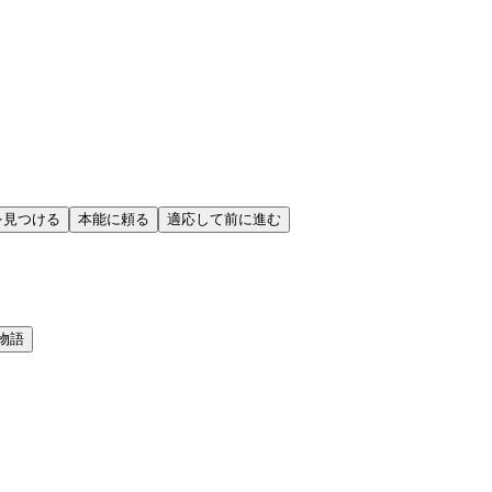
を見つける
本能に頼る
適応して前に進む
物語