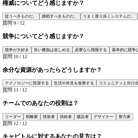
権威についてどう感じますか？
従うべきものだ。
挑戦すべきものだ。
うまく渡り歩くシステムだ。
質問
9
/
12
競争についてどう感じますか？
競争が大好き
良い勝負は楽しめる
必要なら我慢する
基本的に競争
質問
10
/
12
余分な資源があったらどうしますか？
テクノロジーに投資する
生活や外見を改善する
コミュニティと分け
質問
11
/
12
チームでのあなたの役割は？
リーダー
戦略家
技術者
供給者
建設者
デザイナー
努力家
質問
12
/
12
キャピトルに対するあなたの見方は？