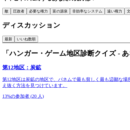
敵
圧政者
必要な権力
富の源泉
非効率なシステム
遠い権力
ディスカッション
最新
いいね数順
「ハンガー・ゲーム地区診断クイズ - 
第12地区：炭鉱
第12地区は炭鉱の地区で、パネムで最も貧しく最も辺鄙な
え抜く方法を見つけています。
13
%
の参加者
(
20
人
)