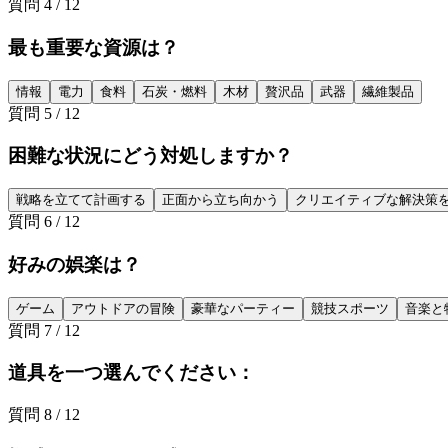
質問
4
/
12
最も重要な資源は？
情報
電力
食料
石炭・燃料
木材
贅沢品
武器
繊維製品
質問
5
/
12
困難な状況にどう対処しますか？
戦略を立てて計画する
正面から立ち向かう
クリエイティブな解決策
質問
6
/
12
好みの娯楽は？
ゲーム
アウトドアの冒険
豪華なパーティー
競技スポーツ
音楽と
質問
7
/
12
道具を一つ選んでください：
質問
8
/
12