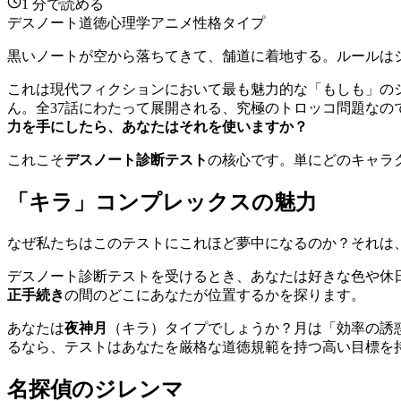
1
分で読める
デスノート
道徳
心理学
アニメ
性格タイプ
黒いノートが空から落ちてきて、舗道に着地する。ルールは
これは現代フィクションにおいて最も魅力的な「もしも」の
ん。全37話にわたって展開される、究極のトロッコ問題なの
力を手にしたら、あなたはそれを使いますか？
これこそ
デスノート診断テスト
の核心です。単にどのキャラ
「キラ」コンプレックスの魅力
なぜ私たちはこのテストにこれほど夢中になるのか？それは
デスノート診断テストを受けるとき、あなたは好きな色や休
正手続き
の間のどこにあなたが位置するかを探ります。
あなたは
夜神月
（キラ）タイプでしょうか？月は「効率の誘
るなら、テストはあなたを厳格な道徳規範を持つ高い目標を
名探偵のジレンマ