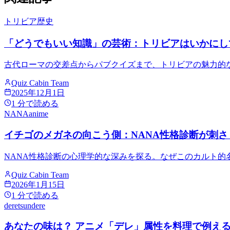
トリビア
歴史
「どうでもいい知識」の芸術：トリビアはいかにし
古代ローマの交差点からパブクイズまで、トリビアの魅力的
Quiz Cabin Team
2025年12月1日
1
分で読める
NANA
anime
イチゴのメガネの向こう側：NANA性格診断が刺さ
NANA性格診断の心理学的な深みを探る。なぜこのカルト
Quiz Cabin Team
2026年1月15日
1
分で読める
dere
tsundere
あなたの味は？ アニメ「デレ」属性を料理で例え