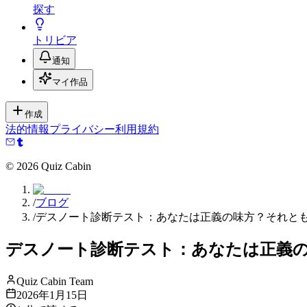
探す
トリビア
通知
マイ作品
作成
法的情報
プライバシー
利用規約
©
2026
Quiz Cabin
/
ブログ
/
デスノート診断テスト：あなたは正義の味方？それと
デスノート診断テスト：あなたは正義
Quiz Cabin Team
2026年1月15日