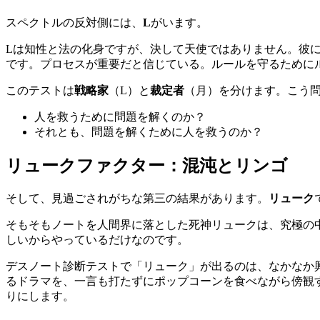
スペクトルの反対側には、
L
がいます。
Lは知性と法の化身ですが、決して天使ではありません。彼
です。プロセスが重要だと信じている。ルールを守るために
このテストは
戦略家
（L）と
裁定者
（月）を分けます。こう
人を救うために問題を解くのか？
それとも、問題を解くために人を救うのか？
リュークファクター：混沌とリンゴ
そして、見過ごされがちな第三の結果があります。
リューク
そもそもノートを人間界に落とした死神リュークは、究極の
しいからやっているだけなのです。
デスノート診断テストで「リューク」が出るのは、なかなか
るドラマを、一言も打たずにポップコーンを食べながら傍観
りにします。