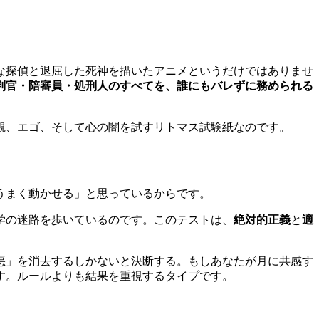
な探偵と退屈した死神を描いたアニメというだけではありませ
判官・陪審員・処刑人のすべてを、誰にもバレずに務められる
観、エゴ、そして心の闇を試すリトマス試験紙なのです。
うまく動かせる」と思っているからです。
学の迷路を歩いているのです。このテストは、
絶対的正義
と
適
悪」を消去するしかないと決断する。もしあなたが月に共感す
す。ルールよりも結果を重視するタイプです。