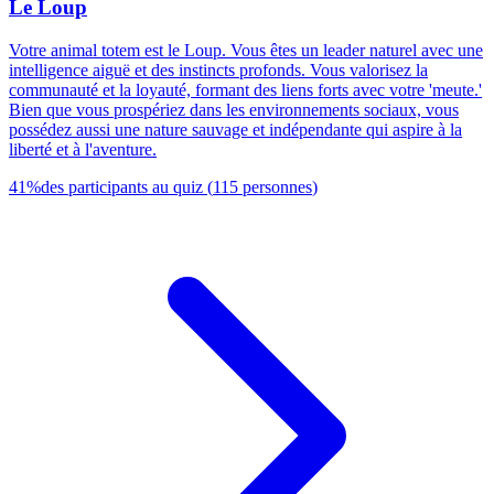
Le Loup
Votre animal totem est le Loup. Vous êtes un leader naturel avec une
intelligence aiguë et des instincts profonds. Vous valorisez la
communauté et la loyauté, formant des liens forts avec votre 'meute.'
Bien que vous prospériez dans les environnements sociaux, vous
possédez aussi une nature sauvage et indépendante qui aspire à la
liberté et à l'aventure.
41
%
des participants au quiz
(
115
personnes
)