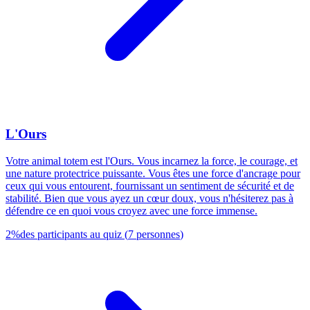
L'Ours
Votre animal totem est l'Ours. Vous incarnez la force, le courage, et
une nature protectrice puissante. Vous êtes une force d'ancrage pour
ceux qui vous entourent, fournissant un sentiment de sécurité et de
stabilité. Bien que vous ayez un cœur doux, vous n'hésiterez pas à
défendre ce en quoi vous croyez avec une force immense.
2
%
des participants au quiz
(
7
personnes
)