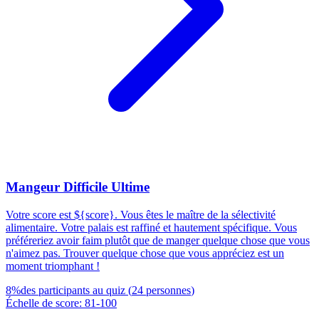
Mangeur Difficile Ultime
Votre score est ${score}. Vous êtes le maître de la sélectivité
alimentaire. Votre palais est raffiné et hautement spécifique. Vous
préféreriez avoir faim plutôt que de manger quelque chose que vous
n'aimez pas. Trouver quelque chose que vous appréciez est un
moment triomphant !
8
%
des participants au quiz
(
24
personnes
)
Échelle de score
:
81
-
100