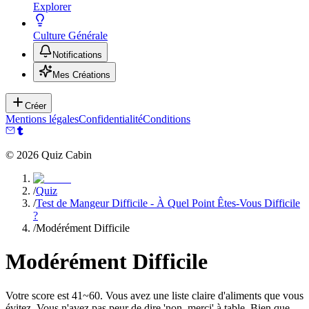
Explorer
Culture Générale
Notifications
Mes Créations
Créer
Mentions légales
Confidentialité
Conditions
©
2026
Quiz Cabin
/
Quiz
/
Test de Mangeur Difficile - À Quel Point Êtes-Vous Difficile
?
/
Modérément Difficile
Modérément Difficile
Votre score est 41~60. Vous avez une liste claire d'aliments que vous
évitez. Vous n'avez pas peur de dire 'non, merci' à table. Bien que