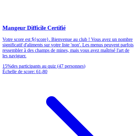
Mangeur Difficile Certifié
Votre score est ${score}. Bienvenue au club ! Vous avez un nombre
significatif d'aliments sur votre liste 'non'. Les menus peuvent parfois
ressembler à des champs de mines, mais vous avez maîtrisé l'art de
les naviguer.
15
%
des participants au quiz
(
47
personnes
)
Échelle de score
:
61
-
80