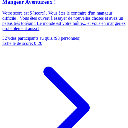
Mangeur Aventureux !
Votre score est ${score}. Vous êtes le contraire d'un mangeur
difficile ! Vous êtes ouvert à essayer de nouvelles choses et avez un
palais très tolérant. Le monde est votre huître... et vous en mangeriez
probablement aussi !
32
%
des participants au quiz
(
98
personnes
)
Échelle de score
:
0
-
20