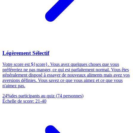
Légèrement Sélectif
Votre score est ${score}. Vous avez quelques choses que vous
préféreriez ne pas manger, ce qui est parfaitement normal. Vous êtes
généralement disposé à essayer de nouveaux aliments mais avez vos
aversions définies. Vous savez ce que vous aimez et ce que vous
n'aimez pas.
24
%
des participants au quiz
(
74
personnes
)
Échelle de score
:
21
-
40