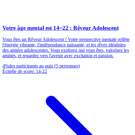
Votre âge mental est 14~22 : Rêveur Adolescent
Vous êtes un Rêveur Adolescent ! Votre perspective mentale reflète
l'énergie vibrante, l'indépendance naissante, et les rêves idéalistes
des années adolescentes. Vous explorez qui vous êtes, valorisez les
amitiés, et regardez vers l'avenir avec excitation et passion.
4
%
des participants au quiz
(
5
personnes
)
Échelle de score
:
14
-
22