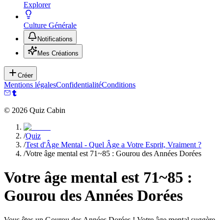
Explorer
Culture Générale
Notifications
Mes Créations
Créer
Mentions légales
Confidentialité
Conditions
©
2026
Quiz Cabin
/
Quiz
/
Test d'Âge Mental - Quel Âge a Votre Esprit, Vraiment ?
/
Votre âge mental est 71~85 : Gourou des Années Dorées
Votre âge mental est 71~85 :
Gourou des Années Dorées
Vous êtes un Gourou des Années Dorées ! Votre âge mental suggère