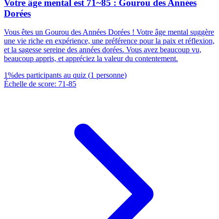
Votre âge mental est 71~85 : Gourou des Années
Dorées
Vous êtes un Gourou des Années Dorées ! Votre âge mental suggère
une vie riche en expérience, une préférence pour la paix et réflexion,
et la sagesse sereine des années dorées. Vous avez beaucoup vu,
beaucoup appris, et appréciez la valeur du contentement.
1
%
des participants au quiz
(
1
personne
)
Échelle de score
:
71
-
85