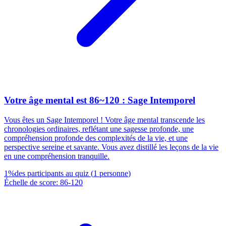
Votre âge mental est 86~120 : Sage Intemporel
Vous êtes un Sage Intemporel ! Votre âge mental transcende les
chronologies ordinaires, reflétant une sagesse profonde, une
compréhension profonde des complexités de la vie, et une
perspective sereine et savante. Vous avez distillé les leçons de la vie
en une compréhension tranquille.
1
%
des participants au quiz
(
1
personne
)
Échelle de score
:
86
-
120