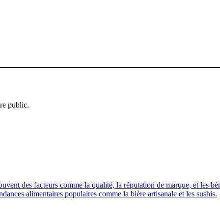
re public.
ouvent des facteurs comme la qualité, la réputation de marque, et les b
ndances alimentaires populaires comme la bière artisanale et les sushis.