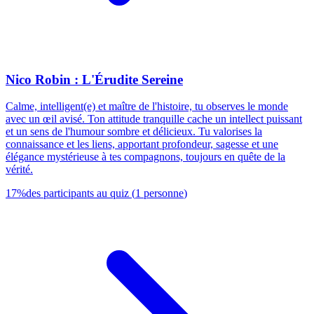
Nico Robin : L'Érudite Sereine
Calme, intelligent(e) et maître de l'histoire, tu observes le monde
avec un œil avisé. Ton attitude tranquille cache un intellect puissant
et un sens de l'humour sombre et délicieux. Tu valorises la
connaissance et les liens, apportant profondeur, sagesse et une
élégance mystérieuse à tes compagnons, toujours en quête de la
vérité.
17
%
des participants au quiz
(
1
personne
)