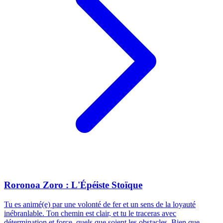
Roronoa Zoro : L'Épéiste Stoïque
Tu es animé(e) par une volonté de fer et un sens de la loyauté
inébranlable. Ton chemin est clair, et tu le traceras avec
détermination et force, quels que soient les obstacles. Bien que