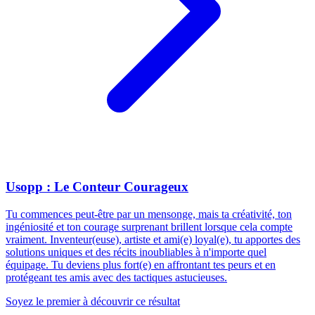
Usopp : Le Conteur Courageux
Tu commences peut-être par un mensonge, mais ta créativité, ton
ingéniosité et ton courage surprenant brillent lorsque cela compte
vraiment. Inventeur(euse), artiste et ami(e) loyal(e), tu apportes des
solutions uniques et des récits inoubliables à n'importe quel
équipage. Tu deviens plus fort(e) en affrontant tes peurs et en
protégeant tes amis avec des tactiques astucieuses.
Soyez le premier à découvrir ce résultat