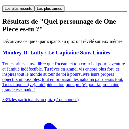
Les plus récents
Les plus aimés
Résultats de "Quel personnage de One
Piece es-tu ?"
Découvrez ce que 6 participants au quiz ont révélé sur eux-mêmes
Monkey D. Luffy : Le Capitaine Sans Limites
Ton esprit est aussi libre que l'océan, et ton cœur bat pour l'aventure
et l'amitié indéfectible. Tu rêves en grand, vis encore plus fort, et
inspires tout le monde autour de toi à poursuivre leurs propres
objectifs impossibles, tout en priorisant tes nakama par-dessus tout.
Tu es impulsif(ve), intrépide et toujours prêt(e) pour la prochaine
grande escapade !
33
%
des participants au quiz
(
2
personnes
)