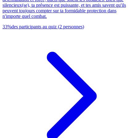
silencieux(se), ta présence est puissante, et tes amis savent qu'ils
peuvent toujours compter sur ta formidable protection dans
n'importe quel combat.
33
%
des participants au quiz
(
2
personnes
)