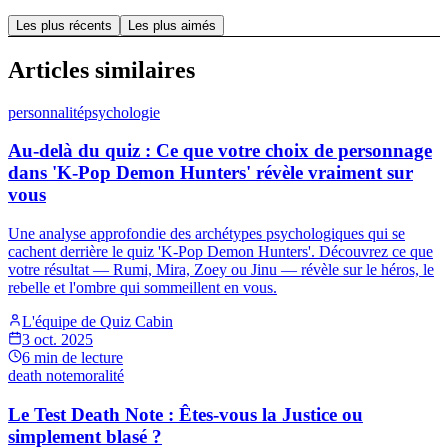
Les plus récents
Les plus aimés
Articles similaires
personnalité
psychologie
Au-delà du quiz : Ce que votre choix de personnage
dans 'K-Pop Demon Hunters' révèle vraiment sur
vous
Une analyse approfondie des archétypes psychologiques qui se
cachent derrière le quiz 'K-Pop Demon Hunters'. Découvrez ce que
votre résultat — Rumi, Mira, Zoey ou Jinu — révèle sur le héros, le
rebelle et l'ombre qui sommeillent en vous.
L'équipe de Quiz Cabin
3 oct. 2025
6
min de lecture
death note
moralité
Le Test Death Note : Êtes-vous la Justice ou
simplement blasé ?