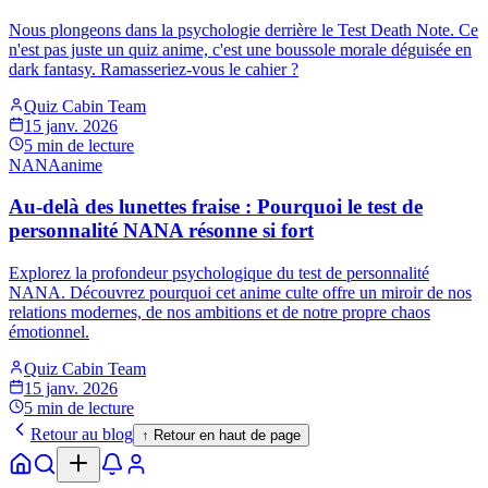
Nous plongeons dans la psychologie derrière le Test Death Note. Ce
n'est pas juste un quiz anime, c'est une boussole morale déguisée en
dark fantasy. Ramasseriez-vous le cahier ?
Quiz Cabin Team
15 janv. 2026
5
min de lecture
NANA
anime
Au-delà des lunettes fraise : Pourquoi le test de
personnalité NANA résonne si fort
Explorez la profondeur psychologique du test de personnalité
NANA. Découvrez pourquoi cet anime culte offre un miroir de nos
relations modernes, de nos ambitions et de notre propre chaos
émotionnel.
Quiz Cabin Team
15 janv. 2026
5
min de lecture
Retour au blog
↑
Retour en haut de page
Accueil
Explorer
Notifs
Profil