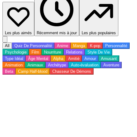
Les plus aimés
Récemment mis à jour
Les plus populaires
All
Quiz De Personnalité
Anime
Manga
K-pop
Personnalité
Psychologie
Film
Nourriture
Relations
Style De Vie
Type Idéal
Âge Mental
Alpha
Amitié
Amour
Amusant
Animation
Animaux
Archétype
Auto-évaluation
Aventure
Beta
Camp Half-blood
Chasseur De Démons