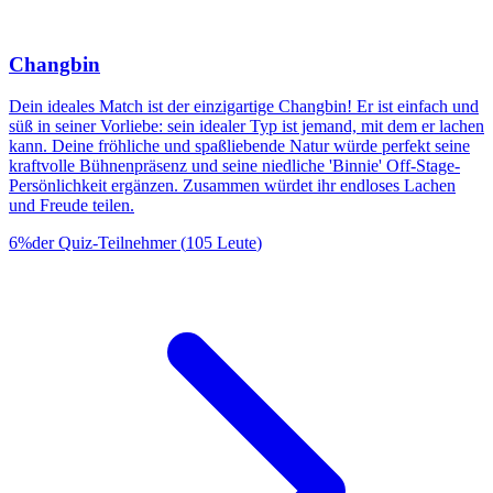
Changbin
Dein ideales Match ist der einzigartige Changbin! Er ist einfach und
süß in seiner Vorliebe: sein idealer Typ ist jemand, mit dem er lachen
kann. Deine fröhliche und spaßliebende Natur würde perfekt seine
kraftvolle Bühnenpräsenz und seine niedliche 'Binnie' Off-Stage-
Persönlichkeit ergänzen. Zusammen würdet ihr endloses Lachen
und Freude teilen.
6
%
der Quiz-Teilnehmer
(
105
Leute
)