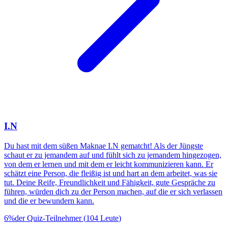
I.N
Du hast mit dem süßen Maknae I.N gematcht! Als der Jüngste
schaut er zu jemandem auf und fühlt sich zu jemandem hingezogen,
von dem er lernen und mit dem er leicht kommunizieren kann. Er
schätzt eine Person, die fleißig ist und hart an dem arbeitet, was sie
tut. Deine Reife, Freundlichkeit und Fähigkeit, gute Gespräche zu
führen, würden dich zu der Person machen, auf die er sich verlassen
und die er bewundern kann.
6
%
der Quiz-Teilnehmer
(
104
Leute
)