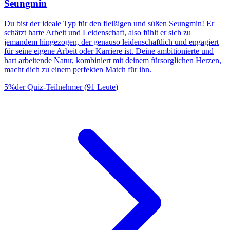
Seungmin
Du bist der ideale Typ für den fleißigen und süßen Seungmin! Er
schätzt harte Arbeit und Leidenschaft, also fühlt er sich zu
jemandem hingezogen, der genauso leidenschaftlich und engagiert
für seine eigene Arbeit oder Karriere ist. Deine ambitionierte und
hart arbeitende Natur, kombiniert mit deinem fürsorglichen Herzen,
macht dich zu einem perfekten Match für ihn.
5
%
der Quiz-Teilnehmer
(
91
Leute
)