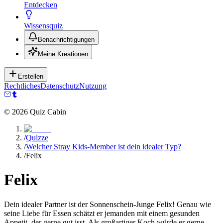
Entdecken
Wissensquiz
Benachrichtigungen
Meine Kreationen
Erstellen
Rechtliches
Datenschutz
Nutzung
©
2026
Quiz Cabin
/
Quizze
/
Welcher Stray Kids-Member ist dein idealer Typ?
/
Felix
Felix
Dein idealer Partner ist der Sonnenschein-Junge Felix! Genau wie
seine Liebe für Essen schätzt er jemanden mit einem gesunden
Appetit, der gerne gut isst. Als großartiger Koch würde er gerne