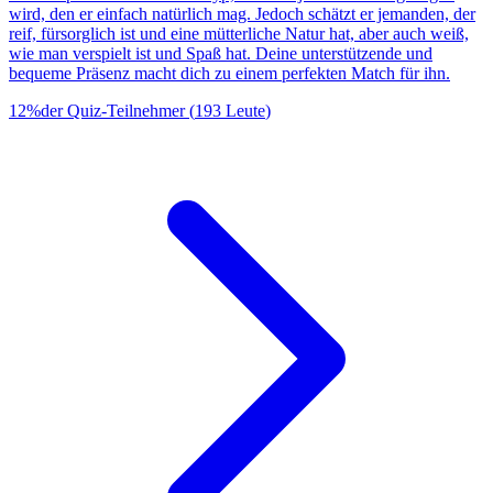
wird, den er einfach natürlich mag. Jedoch schätzt er jemanden, der
reif, fürsorglich ist und eine mütterliche Natur hat, aber auch weiß,
wie man verspielt ist und Spaß hat. Deine unterstützende und
bequeme Präsenz macht dich zu einem perfekten Match für ihn.
12
%
der Quiz-Teilnehmer
(
193
Leute
)