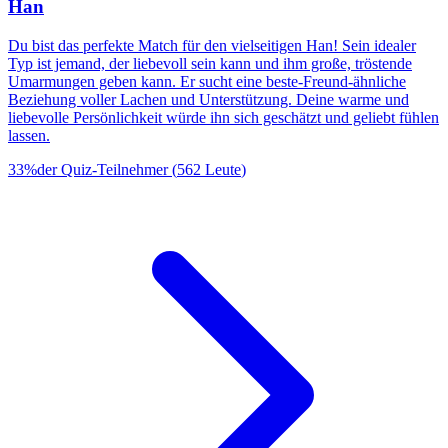
Han
Du bist das perfekte Match für den vielseitigen Han! Sein idealer
Typ ist jemand, der liebevoll sein kann und ihm große, tröstende
Umarmungen geben kann. Er sucht eine beste-Freund-ähnliche
Beziehung voller Lachen und Unterstützung. Deine warme und
liebevolle Persönlichkeit würde ihn sich geschätzt und geliebt fühlen
lassen.
33
%
der Quiz-Teilnehmer
(
562
Leute
)