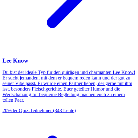
Lee Know
Du bist der ideale Typ für den quirligen und charmanten Lee Know!
Er sucht jemanden, mit dem er bequem reden kann und der gut zu
seiner Vibe passt. Er würde einen Partner lieben, der gerne mit ihm
isst, besonders Fleischgerichte. Euer geteilter Humor und die
Wertschätzung für bequeme Begleitung machen euch zu einem
tollen Paar.
20
%
der Quiz-Teilnehmer
(
343
Leute
)