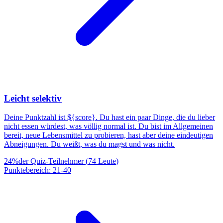
Leicht selektiv
Deine Punktzahl ist ${score}. Du hast ein paar Dinge, die du lieber
nicht essen würdest, was völlig normal ist. Du bist im Allgemeinen
bereit, neue Lebensmittel zu probieren, hast aber deine eindeutigen
Abneigungen. Du weißt, was du magst und was nicht.
24
%
der Quiz-Teilnehmer
(
74
Leute
)
Punktebereich
:
21
-
40