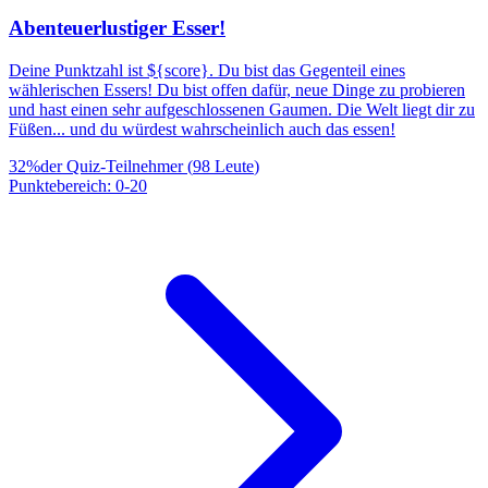
Abenteuerlustiger Esser!
Deine Punktzahl ist ${score}. Du bist das Gegenteil eines
wählerischen Essers! Du bist offen dafür, neue Dinge zu probieren
und hast einen sehr aufgeschlossenen Gaumen. Die Welt liegt dir zu
Füßen... und du würdest wahrscheinlich auch das essen!
32
%
der Quiz-Teilnehmer
(
98
Leute
)
Punktebereich
:
0
-
20