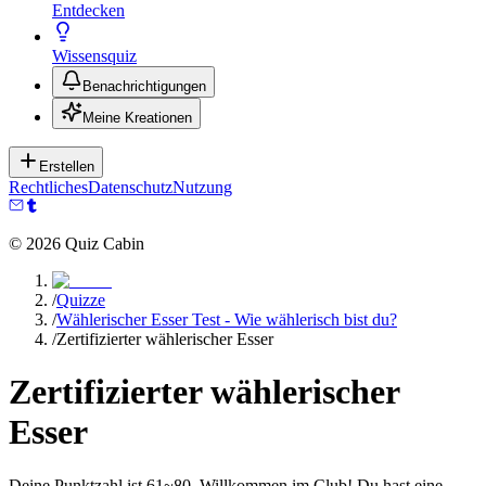
Entdecken
Wissensquiz
Benachrichtigungen
Meine Kreationen
Erstellen
Rechtliches
Datenschutz
Nutzung
©
2026
Quiz Cabin
/
Quizze
/
Wählerischer Esser Test - Wie wählerisch bist du?
/
Zertifizierter wählerischer Esser
Zertifizierter wählerischer
Esser
Deine Punktzahl ist 61~80. Willkommen im Club! Du hast eine