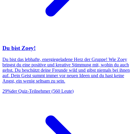
Du bist Zoey!
Du bist das lebhafte, energiegeladene Herz der Gruppe! Wie Zoey
bringst du eine positive und kreative Stimmung mit, wohin du auch
gehst. Du beschützt deine Freunde wild und gibst niemals bei ihnen
auf. Dein Geist summt immer vor neuen Ideen und du hast keine
Angst, ein wenig seltsam zu sein.
29
%
der Quiz-Teilnehmer
(
560
Leute
)