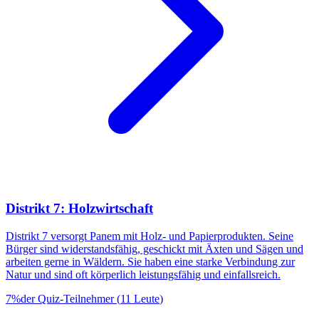
Distrikt 7: Holzwirtschaft
Distrikt 7 versorgt Panem mit Holz- und Papierprodukten. Seine
Bürger sind widerstandsfähig, geschickt mit Äxten und Sägen und
arbeiten gerne in Wäldern. Sie haben eine starke Verbindung zur
Natur und sind oft körperlich leistungsfähig und einfallsreich.
7
%
der Quiz-Teilnehmer
(
11
Leute
)