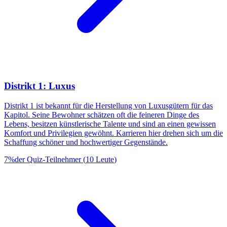
Distrikt 1: Luxus
Distrikt 1 ist bekannt für die Herstellung von Luxusgütern für das
Kapitol. Seine Bewohner schätzen oft die feineren Dinge des
Lebens, besitzen künstlerische Talente und sind an einen gewissen
Komfort und Privilegien gewöhnt. Karrieren hier drehen sich um die
Schaffung schöner und hochwertiger Gegenstände.
7
%
der Quiz-Teilnehmer
(
10
Leute
)