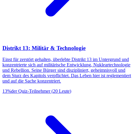
Distrikt 13: Militär & Technologie
Einst für zerstört gehalten, überlebte Distrikt 13 im Untergrund und
konzentrierte sich auf militärische Entwicklung, Nukleartechnologie
und Rebellion. Seine Bürger sind diszipliniert, geheimnisvoll und
dem Sturz des Kapitols verpflichtet. Das Leben hier ist reglementiert
und auf die Sache konzentriert.
13
%
der Quiz-Teilnehmer
(
20
Leute
)