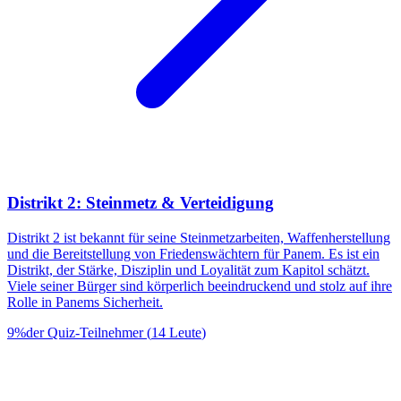
Distrikt 2: Steinmetz & Verteidigung
Distrikt 2 ist bekannt für seine Steinmetzarbeiten, Waffenherstellung
und die Bereitstellung von Friedenswächtern für Panem. Es ist ein
Distrikt, der Stärke, Disziplin und Loyalität zum Kapitol schätzt.
Viele seiner Bürger sind körperlich beeindruckend und stolz auf ihre
Rolle in Panems Sicherheit.
9
%
der Quiz-Teilnehmer
(
14
Leute
)