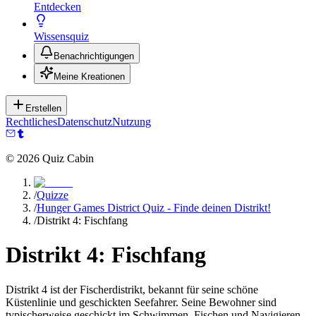
Entdecken
Wissensquiz
Benachrichtigungen
Meine Kreationen
Erstellen
Rechtliches
Datenschutz
Nutzung
©
2026
Quiz Cabin
/
Quizze
/
Hunger Games District Quiz - Finde deinen Distrikt!
/
Distrikt 4: Fischfang
Distrikt 4: Fischfang
Distrikt 4 ist der Fischerdistrikt, bekannt für seine schöne
Küstenlinie und geschickten Seefahrer. Seine Bewohner sind
typischerweise geschickt im Schwimmen, Fischen und Navigieren