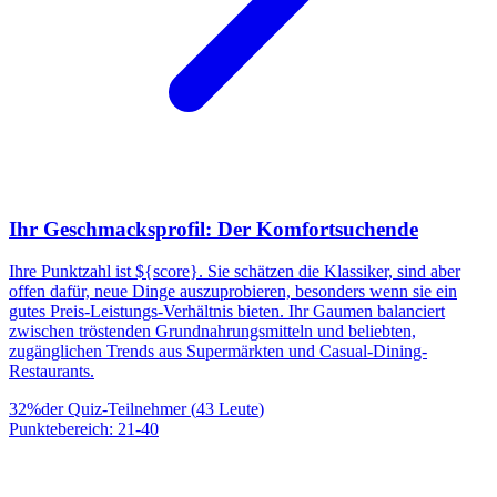
Ihr Geschmacksprofil: Der Komfortsuchende
Ihre Punktzahl ist ${score}. Sie schätzen die Klassiker, sind aber
offen dafür, neue Dinge auszuprobieren, besonders wenn sie ein
gutes Preis-Leistungs-Verhältnis bieten. Ihr Gaumen balanciert
zwischen tröstenden Grundnahrungsmitteln und beliebten,
zugänglichen Trends aus Supermärkten und Casual-Dining-
Restaurants.
32
%
der Quiz-Teilnehmer
(
43
Leute
)
Punktebereich
:
21
-
40