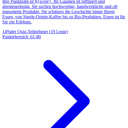
Ihre Punktzahl ist ${score}. Ihr Gaumen ist raffiniert und
abenteuerlustig. Sie suchen hochwertige, handwerkliche und oft
importierte Produkte. Sie schätzen die Geschichte hinter Ihrem
Essen, von Single-Origin-Kaffee bis zu Bio-Produkten. Essen ist für
Sie ein Erlebnis.
14
%
der Quiz-Teilnehmer
(
19
Leute
)
Punktebereich
:
61
-
80