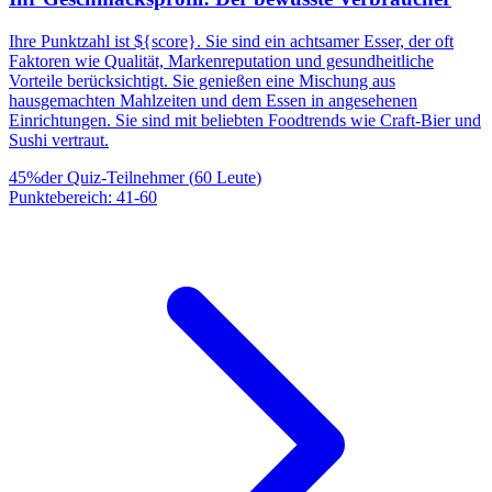
Ihre Punktzahl ist ${score}. Sie sind ein achtsamer Esser, der oft
Faktoren wie Qualität, Markenreputation und gesundheitliche
Vorteile berücksichtigt. Sie genießen eine Mischung aus
hausgemachten Mahlzeiten und dem Essen in angesehenen
Einrichtungen. Sie sind mit beliebten Foodtrends wie Craft-Bier und
Sushi vertraut.
45
%
der Quiz-Teilnehmer
(
60
Leute
)
Punktebereich
:
41
-
60