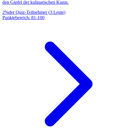
den Gipfel der kulinarischen Kunst.
2
%
der Quiz-Teilnehmer
(
3
Leute
)
Punktebereich
:
81
-
100