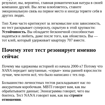
результат, вы, вероятно, главная романтическая натура в своей
компании друзей. Вы легко влюбляетесь, ставите
эмоциональную связь на первое место и иногда теряете себя в
других людях.
Тип Хачи часто критикуют за легкомыслие или зависимость,
но тест раскрывает суперсилу, скрытую в этой хрупкости:
Устойчивость.
Вы обладаете бесконечной способностью
надеяться и любить, даже после того, как обожглись. Вы —
тот клей, который удерживает квартиру 707 вместе.
Почему этот тест резонирует именно
сейчас
Почему мы одержимы историей из начала 2000-х? Потому что
NANA
передает запутанные, «серые» зоны ранней взрослости
лучше, чем почти всё, что было написано с тех пор.
Большинство личностных тестов раскладывают нас по
аккуратным коробочкам. MBTI говорит вам, как вы
обрабатываете данные; Эннеаграмма говорит, чего вы
боитесь. Тест NANA говорит вам, как вы
строите
отношения
.