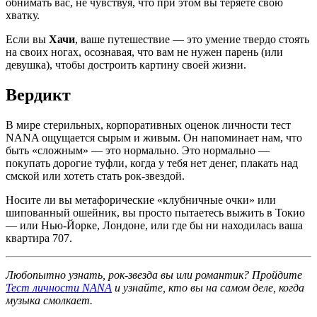
обнимать вас, не чувствуя, что при этом вы теряете свою
хватку.
Если вы
Хачи
, ваше путешествие — это умение твердо стоять
на своих ногах, осознавая, что вам не нужен парень (или
девушка), чтобы достроить картину своей жизни.
Вердикт
В мире стерильных, корпоративных оценок личности тест
NANA ощущается сырым и живым. Он напоминает нам, что
быть «сложным» — это нормально. Это нормально —
покупать дорогие туфли, когда у тебя нет денег, плакать над
смской или хотеть стать рок-звездой.
Носите ли вы метафорические «клубничные очки» или
шипованный ошейник, вы просто пытаетесь выжить в Токио
— или Нью-Йорке, Лондоне, или где бы ни находилась ваша
квартира 707.
Любопытно узнать, рок-звезда вы или романтик? Пройдите
Тест личности NANA
и узнайте, кто вы на самом деле, когда
музыка смолкает.