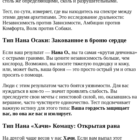
столь же определяющими, сколь и разрушительными.
Тест, по сути, измеряет, где вы находитесь на спектре между
этими двумя архетипами. Это исследование дуальности:
Независимость против Зависимости, Амбиции против
Комфорта, Волк против Собаки.
Тип Нана Осаки: Закованное в броню сердце
Если ваш результат —
Нана О.
, вы та самая «крутая девчонка»
с острыми гранями. Вы цените независимость больше, чем
кислород. Возможно, вы носите тяжелую подводку и кожу,
или, может быть, ваша броня — это просто острый ум и отказ
просить о помощи.
Люди с этим результатом часто боятся уязвимости. Для вас
нуждаться в ком-то — значит проявлять слабость. Вы
преследуете свои мечты с неистовой силой, но, оказавшись на
вершине, часто чувствуете одиночество. Тест подсвечивает
важную истину для этого типа:
Ваша гордость защищает
вас, но она же вас и изолирует.
Тип Нана «Хачи» Комацу: Открытая рана
На другой чаше весов у нас
Хачи
. Если вам выпал этот