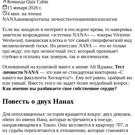
Команда Quiz Cabin
15 января 2026 г.
4
мин. на чтение
NANA
аниме
архетипы личности
отношения
психология
Если вы заходили в интернет в последнее время, то наверняка
заметили возрождение «эстетики NANA» — чокеры Vivienne
Westwood, панковская клетка и тот самый специфический вид
меланхоличной тоски. Но ренессанс
NANA
— это не только
про моду; это про личностный тест, который проникает
глубоко в психику как зумеров, так и миллениалов.
Основанный на культовой манге и аниме Ай Ядзавы,
Тест
личности NANA
— это вам не стандартная викторина «С
какого вы факультета Хогвартса?». Ему всё равно, храбрый вы
или умный. Вместо этого он задает более неудобный вопрос:
Как именно вы разбиваете свое собственное сердце?
Повесть о двух Нанах
Для непосвященных: история вращается вокруг двух девушек,
обеих по имени Нана, которые встречаются в поезде,
направляющемся в Токио. Они заселяются в квартиру 707, и
их судьбы переплетаются в отношениях, которые становятся