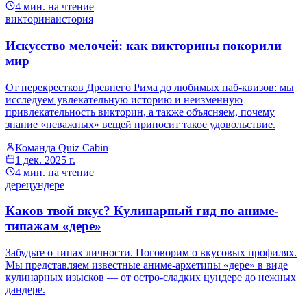
4
мин. на чтение
викторина
история
Искусство мелочей: как викторины покорили
мир
От перекрестков Древнего Рима до любимых паб-квизов: мы
исследуем увлекательную историю и неизменную
привлекательность викторин, а также объясняем, почему
знание «неважных» вещей приносит такое удовольствие.
Команда Quiz Cabin
1 дек. 2025 г.
4
мин. на чтение
дере
цундере
Каков твой вкус? Кулинарный гид по аниме-
типажам «дере»
Забудьте о типах личности. Поговорим о вкусовых профилях.
Мы представляем известные аниме-архетипы «дере» в виде
кулинарных изысков — от остро-сладких цундере до нежных
дандере.