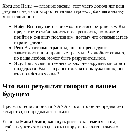
Хотя две Наны — главные звезды, тест часто дополняет ваш
результат чертами второстепенных героев, добавляя анализу
многослойности:
Нобу:
Вы излучаете вайб «золотистого ретривера». Вы
предлагаете стабильность и искренность, но можете
прийти к финишу последним, потому что отказываетесь
играть грязно.
Рен:
Вы глубоко страстны, но вас преследуют
зависимости или прошлые травмы. Вы любите сильно,
но ваша любовь может быть разрушительной.
Ясу:
Вы лысый, в темных очках, несокрушимый оплот
поддержки. Вы — терапевт для всех окружающих, но
кто позаботится о вас?
Что ваш результат говорит о вашем
будущем
Прелесть теста личности NANA в том, что он не предлагает
лекарства; он предлагает зеркало.
Если вы
Нана Осаки
, ваш путь роста заключается в том,
чтобы научиться откладывать гитару и позволять кому-то