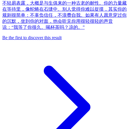
不轻易表露，大概是与生俱来的一种古老的耐性。你的力量藏
在等待里，像蛇蜷在石缝中。别人觉得你难以捉摸，其实你的
规则很简单：不辜负信任，不浪费自我。如果有人愿意穿过你
的沉默，坐到你的对面，他会听见你用很轻很轻的声音
说：“我等了你很久。喝杯茶吗？凉的。”
Be the first to discover this result