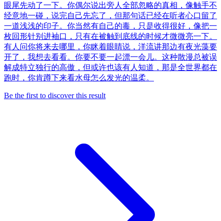
眼尾先动了一下。你偶尔说出旁人全部忽略的真相，像触手不
经意地一碰，说完自己先忘了，但那句话已经在听者心口留了
一道浅浅的印子。你当然有自己的毒，只是收得很好，像把一
枚回形针别进袖口，只有在被触到底线的时候才微微亮一下。
有人问你将来去哪里，你眯着眼睛说，洋流讲那边有夜光藻要
开了，我想去看看。你要不要一起漂一会儿。这种散漫总被误
解成特立独行的高傲，但或许也该有人知道，那是全世界都在
跑时，你肯蹲下来看水母怎么发光的温柔。
Be the first to discover this result