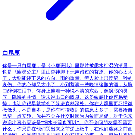
白尾鹿
你是一只白尾鹿，是《小鹿斑比》里那片被露水打湿的清晨，
也是《幽灵公主》里山兽神脚下无声踏过的苔原。你的心太大
了，大到能装下风的方向、雨的重量、旁人脸上只停留一秒的
哀伤。你的心却又太小了，小到蓄满一整晚情绪酿的酒，从胸
口醉倒在泪中。你身上连着一种说不清的东西，像飘渺的灵
气、隐晦的共情、话未说出口的叹息。这份敏感让你容易受
惊，也让你很早就学会了躲进森林深处。你在人群里更习惯微
微低头，不是自卑，是你有时接收到的信息太多了，需要给自
己留一点安静。你并不会在社交时因为内敛而局促，对于你来
说递出真心应该是“细水长流也可以”。你不会问朋友需不需要
什么，你只是在他们哭出来之前递上纸巾，在他们迷路之前画