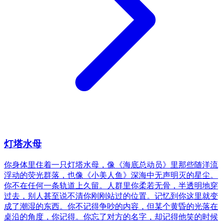
灯塔水母
你身体里住着一只灯塔水母，像《海底总动员》里那些随洋流
浮动的荧光群落，也像《小美人鱼》深海中无声明灭的星尘。
你不在任何一条轨道上久留。人群里你柔若无骨，半透明地穿
过去，别人甚至说不清你刚刚站过的位置。记忆到你这里就变
成了潮湿的东西。你不记得争吵的内容，但某个黄昏的光落在
桌沿的角度，你记得。你忘了对方的名字，却记得他笑的时候