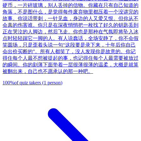
硬币，一片碎玻璃，别人丢掉的信物。你藏在只有自己知道的
角落，不是图什么，是觉得每件废弃物里都压着一个没讲完的
故事。你说话带刺，一针见血，身边的人又爱又恨。但你从不
会真的伤害谁。你只是在深夜悄悄把一枚找了好久的钥匙丢到
正在哭泣的人脚边，然后飞走。你也是那种在气氛即将坠入冰
点时轻轻踹它一脚的人。有人说蠢话，全场安静了，你不会假
笑圆场，只是歪着头说一句“这段要是录下来，十年后你自己
会出价买断的”。所有人都笑了，没人发现你是故意的。你记
得住每个人最不想被提起的事，也记得住每个人最需要被放过
的瞬间。你的刻薄下面垫着一层很薄很薄的温柔，大概是就算
被翻出来，自己也不愿承认的那一种吧。
100
%
of quiz takers
(
1
person
)