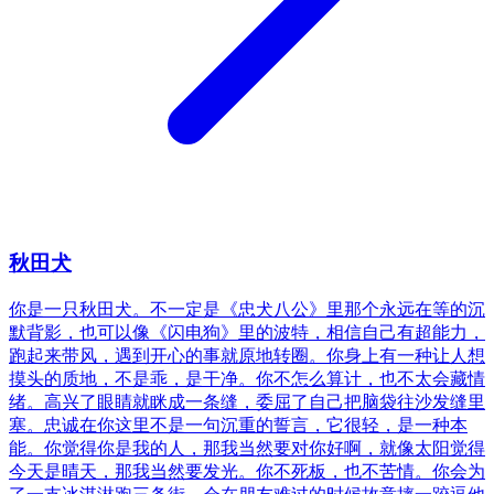
秋田犬
你是一只秋田犬。不一定是《忠犬八公》里那个永远在等的沉
默背影，也可以像《闪电狗》里的波特，相信自己有超能力，
跑起来带风，遇到开心的事就原地转圈。你身上有一种让人想
摸头的质地，不是乖，是干净。你不怎么算计，也不太会藏情
绪。高兴了眼睛就眯成一条缝，委屈了自己把脑袋往沙发缝里
塞。忠诚在你这里不是一句沉重的誓言，它很轻，是一种本
能。你觉得你是我的人，那我当然要对你好啊，就像太阳觉得
今天是晴天，那我当然要发光。你不死板，也不苦情。你会为