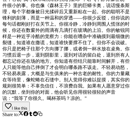
件很小的事。你也像《森林王子》里的巨蟒卡奥，说话慢条斯
理，每个字都像被日光揉碎后又重新粘在一起。你的聪明不是
锋利的刻薄，而是一种温和的穿透——你很少反驳，但你说的
每句话都刚好打在关节上。你很冷静，冷静到周围人慌张的时
候，你还在数窗外的雨滴有几滴打在玻璃的上沿。你的敏锐同
样是一种近乎冷酷的觉察力：你能在嘈杂中准确摸到最细微的
裂缝，知道谁在撒谎，知道谁快要撑不住了。但你不会说破。
你只是把椅子往那个方向挪了挪，或者倒一杯水放在桌角。你
习惯后退一步，退到阴影里，退到对话的留白处，退到所有人
都忘记你还在场的地方。你知道有些结只能靠时间解开，有些
人只能等他自己摔倒了才会明白哪条路不该走。不轻易动怒，
不轻易表露，大概是与生俱来的一种古老的耐性。你的力量藏
在等待里，像蛇蜷在石缝中。别人觉得你难以捉摸，其实你的
规则很简单：不辜负信任，不浪费自我。如果有人愿意穿过你
的沉默，坐到你的对面，他会听见你用很轻很轻的声音
说：“我等了你很久。喝杯茶吗？凉的。”
I like this
Share to: