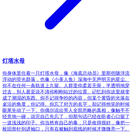
灯塔水母
你身体里住着一只灯塔水母，像《海底总动员》里那些随洋流
浮动的荧光群落，也像《小美人鱼》深海中无声明灭的星尘。
你不在任何一条轨道上久留。人群里你柔若无骨，半透明地穿
过去，别人甚至说不清你刚刚站过的位置。记忆到你这里就变
成了潮湿的东西。你不记得争吵的内容，但某个黄昏的光落在
桌沿的角度，你记得。你忘了对方的名字，却记得他笑的时候
眼尾先动了一下。你偶尔说出旁人全部忽略的真相，像触手不
经意地一碰，说完自己先忘了，但那句话已经在听者心口留了
一道浅浅的印子。你当然有自己的毒，只是收得很好，像把一
枚回形针别进袖口，只有在被触到底线的时候才微微亮一下。