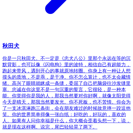
秋田犬
你是一只秋田犬。不一定是《忠犬八公》里那个永远在等的沉
默背影，也可以像《闪电狗》里的波特，相信自己有超能力，
跑起来带风，遇到开心的事就原地转圈。你身上有一种让人想
摸头的质地，不是乖，是干净。你不怎么算计，也不太会藏情
绪。高兴了眼睛就眯成一条缝，委屈了自己把脑袋往沙发缝里
塞。忠诚在你这里不是一句沉重的誓言，它很轻，是一种本
能。你觉得你是我的人，那我当然要对你好啊，就像太阳觉得
今天是晴天，那我当然要发光。你不死板，也不苦情。你会为
了一支冰淇淋跑三条街，会在朋友难过的时候故意摔一跤逗他
笑。你的世界简单得像一张白纸：好吃的，好玩的，喜欢的
人。如果有人问你幸福是什么，你大概会歪着头想一下，说，
就是现在这样啊。说完，尾巴轻轻晃了两下。