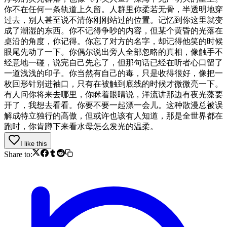
你不在任何一条轨道上久留。人群里你柔若无骨，半透明地穿
过去，别人甚至说不清你刚刚站过的位置。记忆到你这里就变
成了潮湿的东西。你不记得争吵的内容，但某个黄昏的光落在
桌沿的角度，你记得。你忘了对方的名字，却记得他笑的时候
眼尾先动了一下。你偶尔说出旁人全部忽略的真相，像触手不
经意地一碰，说完自己先忘了，但那句话已经在听者心口留了
一道浅浅的印子。你当然有自己的毒，只是收得很好，像把一
枚回形针别进袖口，只有在被触到底线的时候才微微亮一下。
有人问你将来去哪里，你眯着眼睛说，洋流讲那边有夜光藻要
开了，我想去看看。你要不要一起漂一会儿。这种散漫总被误
解成特立独行的高傲，但或许也该有人知道，那是全世界都在
跑时，你肯蹲下来看水母怎么发光的温柔。
I like this
Share to: