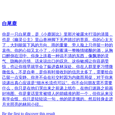
白尾鹿
你是一只白尾鹿，是《小鹿斑比》里那片被露水打湿的清晨，
也是《幽灵公主》里山兽神脚下无声踏过的苔原。你的心太大
了，大到能装下风的方向、雨的重量、旁人脸上只停留一秒的
哀伤。你的心却又太小了，小到蓄满一整晚情绪酿的酒，从胸
口醉倒在泪中。你身上连着一种说不清的东西，像飘渺的灵
气、隐晦的共情、话未说出口的叹息。这份敏感让你容易受
惊，也让你很早就学会了躲进森林深处。你在人群里更习惯微
微低头，不是自卑，是你有时接收到的信息太多了，需要给自
己留一点安静。你并不会在社交时因为内敛而局促，对于你来
说递出真心应该是“细水长流也可以”。你不会问朋友需不需要
什么，你只是在他们哭出来之前递上纸巾，在他们迷路之前画
好地图。你是童话里常被猎人的箭瞄准的那一个，但你从来没
有学会恨。你只是轻轻说一句，他的箭是饿的。然后转身走进
月光照亮的林间小径。
Be the first to discover this result