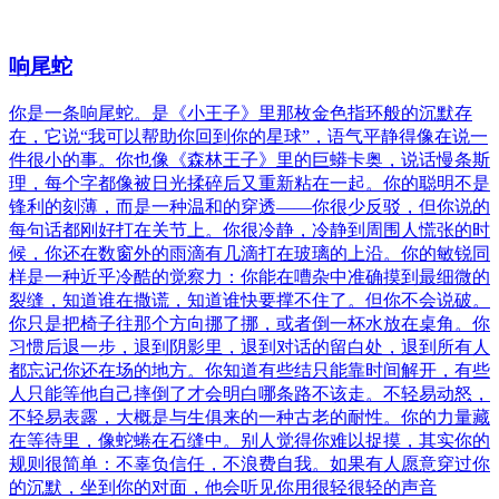
响尾蛇
你是一条响尾蛇。是《小王子》里那枚金色指环般的沉默存
在，它说“我可以帮助你回到你的星球”，语气平静得像在说一
件很小的事。你也像《森林王子》里的巨蟒卡奥，说话慢条斯
理，每个字都像被日光揉碎后又重新粘在一起。你的聪明不是
锋利的刻薄，而是一种温和的穿透——你很少反驳，但你说的
每句话都刚好打在关节上。你很冷静，冷静到周围人慌张的时
候，你还在数窗外的雨滴有几滴打在玻璃的上沿。你的敏锐同
样是一种近乎冷酷的觉察力：你能在嘈杂中准确摸到最细微的
裂缝，知道谁在撒谎，知道谁快要撑不住了。但你不会说破。
你只是把椅子往那个方向挪了挪，或者倒一杯水放在桌角。你
习惯后退一步，退到阴影里，退到对话的留白处，退到所有人
都忘记你还在场的地方。你知道有些结只能靠时间解开，有些
人只能等他自己摔倒了才会明白哪条路不该走。不轻易动怒，
不轻易表露，大概是与生俱来的一种古老的耐性。你的力量藏
在等待里，像蛇蜷在石缝中。别人觉得你难以捉摸，其实你的
规则很简单：不辜负信任，不浪费自我。如果有人愿意穿过你
的沉默，坐到你的对面，他会听见你用很轻很轻的声音