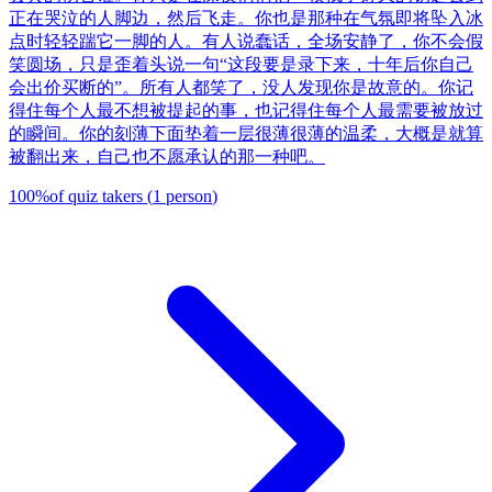
正在哭泣的人脚边，然后飞走。你也是那种在气氛即将坠入冰
点时轻轻踹它一脚的人。有人说蠢话，全场安静了，你不会假
笑圆场，只是歪着头说一句“这段要是录下来，十年后你自己
会出价买断的”。所有人都笑了，没人发现你是故意的。你记
得住每个人最不想被提起的事，也记得住每个人最需要被放过
的瞬间。你的刻薄下面垫着一层很薄很薄的温柔，大概是就算
被翻出来，自己也不愿承认的那一种吧。
100
%
of quiz takers
(
1
person
)