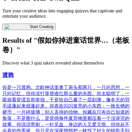
Turn your creative ideas into engaging quizzes that captivate and
entertain your audience.
Start Creating
Results of "假如你掉进童话世界…（老板
卷）"
Discover what 3 quiz takers revealed about themselves
渡鸦
你是一只渡鸦。北欧神话里奥丁肩头那两只，一只叫思想，一
只叫记忆，但你没打算替谁扛那么重的东西。你太聪明了，一
眼就看穿谎言和笨拙，于是给自己裹了一层刻薄，像冬天的羽
毛该蓬起来就蓬起来。你喜欢闪闪发亮的小东西：一枚生锈的
硬币，一片碎玻璃，别人丢掉的信物。你藏在只有自己知道的
角落，不是图什么，是觉得每件废弃物里都压着一个没讲完的
故事。你说话带刺，一针见血，身边的人又爱又恨。但你从不
会真的伤害谁。你只是在深夜悄悄把一枚找了好久的钥匙丢到