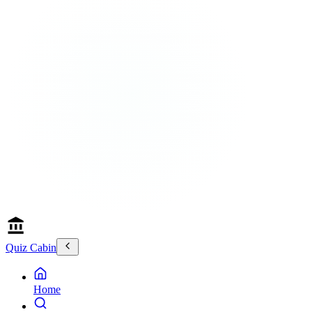
Quiz Cabin
Home