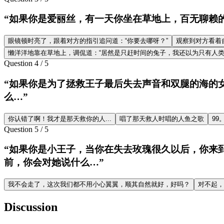
“如果你是爱丽丝，有一天你坐在草地上，百无聊赖
眼镜顿时亮了，跟着对方的指引追问道：“你要去哪呀？”
观察到对方看着
懒洋洋地靠在草地上，调侃道：“居然是只赶时间的兔子，我还以为只有人类
Question
4
/
5
“如果你是为了拯救王子最后失去声音和双腿的海的
么…”
你认错了啊！我才是那天救你的人...
唱了那天救人时唱的人鱼之歌
9
Question
5
/
5
“如果你是小王子，当你在失去玫瑰很久以后，你来
前，你会对她说什么…”
我不会走了，这次我们都不用小心翼翼，顺其自然就好，好吗？
对不起，
Discussion