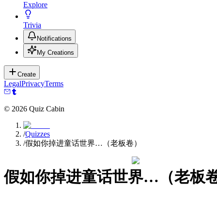
Explore
Trivia
Notifications
My Creations
Create
Legal
Privacy
Terms
©
2026
Quiz Cabin
/
Quizzes
/
假如你掉进童话世界…（老板卷）
假如你掉进童话世界…（老板