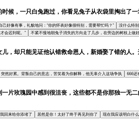
的时候，一只白兔跑过，你看见兔子从衣袋里掏出了一
自己好像有事，礼貌地问：“你的怀表好像很特别，需要帮忙吗？”
没什么特别
才会迟到呢。”
不紧不慢地朝兔子消失的方向走了几步，在旁边的树枝上做
女儿，却只能见证他认错救命恩人，新婚娶了错的人。
9。突然好累。背叛自己的意志，苦笑着为你解释，他无辜介入这场争执
666
到一片玫瑰园中感到很沮丧，这些都不是你那独一无二
我回来给你添堵了
居然是你！太好了终于再见到你了
现在我应该明白什么