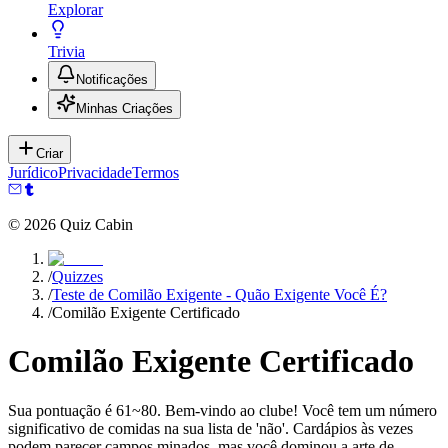
Explorar
Trivia
Notificações
Minhas Criações
Criar
Jurídico
Privacidade
Termos
©
2026
Quiz Cabin
/
Quizzes
/
Teste de Comilão Exigente - Quão Exigente Você É?
/
Comilão Exigente Certificado
Comilão Exigente Certificado
Sua pontuação é 61~80. Bem-vindo ao clube! Você tem um número
significativo de comidas na sua lista de 'não'. Cardápios às vezes
podem parecer campos minados, mas você dominou a arte de