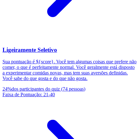
Ligeiramente Seletivo
Sua pontuação é ${score}. Você tem algumas coisas que prefere não
comer, o que é perfeitamente normal. Você geralmente está disposto
a experimentar comidas novas, mas tem suas aversões definidas.
Você sabe do que gosta e do que não gosta.
24
%
dos participantes do quiz
(
74
pessoas
)
Faixa de Pontuação
:
21
-
40