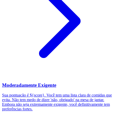
Moderadamente Exigente
Sua pontuação é ${score}. Você tem uma lista clara de comidas que
evita. Não tem medo de dizer 'não, obrigado' na mesa de jantar.
Embora não seja extremamente exigente, você definitivamente tem
preferências fortes.