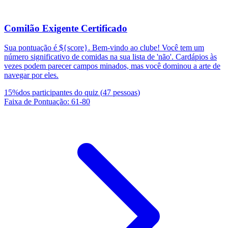
Comilão Exigente Certificado
Sua pontuação é ${score}. Bem-vindo ao clube! Você tem um
número significativo de comidas na sua lista de 'não'. Cardápios às
vezes podem parecer campos minados, mas você dominou a arte de
navegar por eles.
15
%
dos participantes do quiz
(
47
pessoas
)
Faixa de Pontuação
:
61
-
80