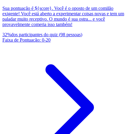
Sua pontuação é ${score}. Você é o oposto de um comilão
exigente! Você está aberto a experimentar coisas novas e tem um
paladar muito receptivo. O mundo é sua ostra... e você
provavelmente comeria isso também!
32
%
dos participantes do quiz
(
98
pessoas
)
Faixa de Pontuação
:
0
-
20