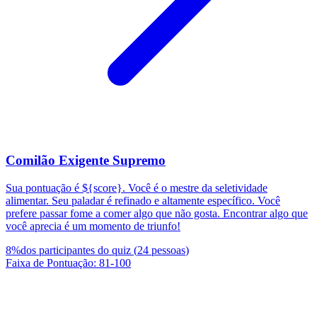
Comilão Exigente Supremo
Sua pontuação é ${score}. Você é o mestre da seletividade
alimentar. Seu paladar é refinado e altamente específico. Você
prefere passar fome a comer algo que não gosta. Encontrar algo que
você aprecia é um momento de triunfo!
8
%
dos participantes do quiz
(
24
pessoas
)
Faixa de Pontuação
:
81
-
100