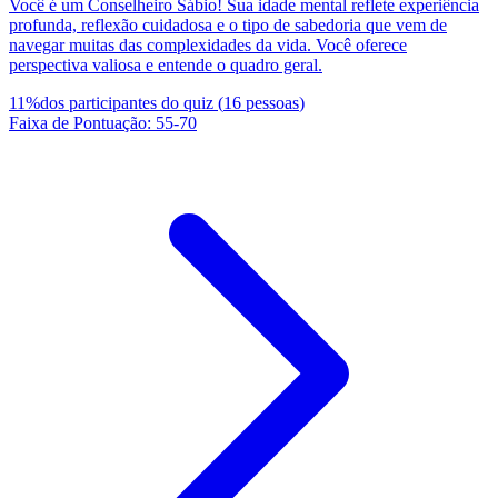
Você é um Conselheiro Sábio! Sua idade mental reflete experiência
profunda, reflexão cuidadosa e o tipo de sabedoria que vem de
navegar muitas das complexidades da vida. Você oferece
perspectiva valiosa e entende o quadro geral.
11
%
dos participantes do quiz
(
16
pessoas
)
Faixa de Pontuação
:
55
-
70