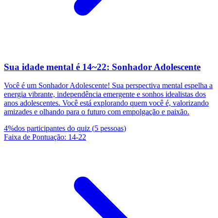
Sua idade mental é 14~22: Sonhador Adolescente
Você é um Sonhador Adolescente! Sua perspectiva mental espelha a
energia vibrante, independência emergente e sonhos idealistas dos
anos adolescentes. Você está explorando quem você é, valorizando
amizades e olhando para o futuro com empolgação e paixão.
4
%
dos participantes do quiz
(
5
pessoas
)
Faixa de Pontuação
:
14
-
22