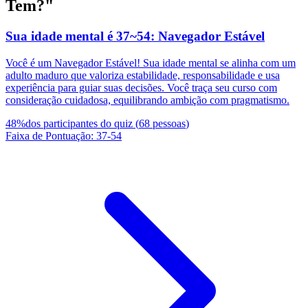
Tem?"
Sua idade mental é 37~54: Navegador Estável
Você é um Navegador Estável! Sua idade mental se alinha com um
adulto maduro que valoriza estabilidade, responsabilidade e usa
experiência para guiar suas decisões. Você traça seu curso com
consideração cuidadosa, equilibrando ambição com pragmatismo.
48
%
dos participantes do quiz
(
68
pessoas
)
Faixa de Pontuação
:
37
-
54