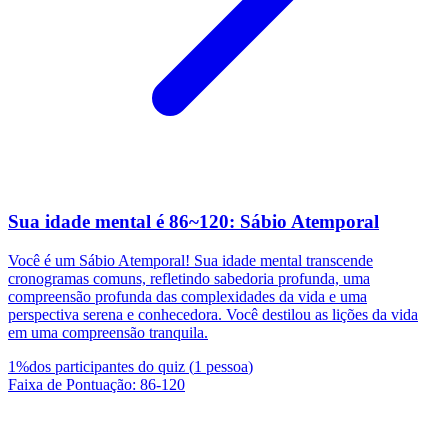
Sua idade mental é 86~120: Sábio Atemporal
Você é um Sábio Atemporal! Sua idade mental transcende
cronogramas comuns, refletindo sabedoria profunda, uma
compreensão profunda das complexidades da vida e uma
perspectiva serena e conhecedora. Você destilou as lições da vida
em uma compreensão tranquila.
1
%
dos participantes do quiz
(
1
pessoa
)
Faixa de Pontuação
:
86
-
120