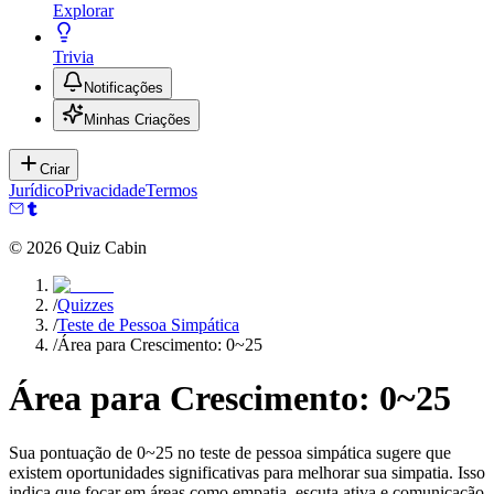
Explorar
Trivia
Notificações
Minhas Criações
Criar
Jurídico
Privacidade
Termos
©
2026
Quiz Cabin
/
Quizzes
/
Teste de Pessoa Simpática
/
Área para Crescimento: 0~25
Área para Crescimento: 0~25
Sua pontuação de 0~25 no teste de pessoa simpática sugere que
existem oportunidades significativas para melhorar sua simpatia. Isso
indica que focar em áreas como empatia, escuta ativa e comunicação