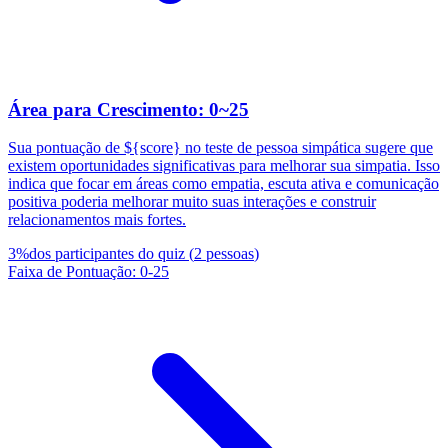
Área para Crescimento: 0~25
Sua pontuação de ${score} no teste de pessoa simpática sugere que
existem oportunidades significativas para melhorar sua simpatia. Isso
indica que focar em áreas como empatia, escuta ativa e comunicação
positiva poderia melhorar muito suas interações e construir
relacionamentos mais fortes.
3
%
dos participantes do quiz
(
2
pessoas
)
Faixa de Pontuação
:
0
-
25