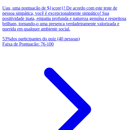
Uau, uma pontuação de ${score}! De acordo com este teste de
pessoa simpática, você é excepcionalmente simpático! Sua
positividade inata, empatia profunda e natureza genuína e respeitosa
brilham, tornando-o uma presença verdadeiramente valorizada e
querida em qualquer ambiente social.
53
%
dos participantes do quiz
(
40
pessoas
)
Faixa de Pontuação
:
76
-
100