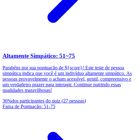
Altamente Simpático: 51~75
Parabéns por sua pontuação de ${score}! Este teste de pessoa
simpática indica que você é um indivíduo altamente simpático. As
pessoas provavelmente o acham acessível, gentil, compreensivo e
um verdadeiro prazer para interagir. Continue nutrindo essas
qualidades maravilhosas!
36
%
dos participantes do quiz
(
27
pessoas
)
Faixa de Pontuação
:
51
-
75