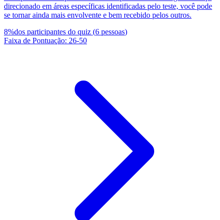
direcionado em áreas específicas identificadas pelo teste, você pode
se tornar ainda mais envolvente e bem recebido pelos outros.
8
%
dos participantes do quiz
(
6
pessoas
)
Faixa de Pontuação
:
26
-
50