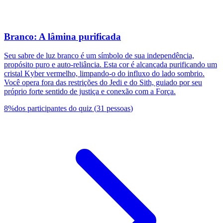
Branco: A lâmina purificada
Seu sabre de luz branco é um símbolo de sua independência,
propósito puro e auto-reliância. Esta cor é alcançada purificando um
cristal Kyber vermelho, limpando-o do influxo do lado sombrio.
Você opera fora das restrições do Jedi e do Sith, guiado por seu
próprio forte sentido de justiça e conexão com a Força.
8
%
dos participantes do quiz
(
31
pessoas
)