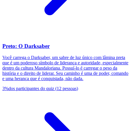
Preto: O Darksaber
Você carrega o Darksaber, um sabre de luz único com lâmina preta
que é um poderoso símbolo de liderança e autoridade, especialmente
dentro da cultura Mandaloriana. Possuí-lo é carregar o peso da
história e o direito de liderar. Seu caminho é uma de poder, comando
e uma herança que é conquistada, não dada.
3
%
dos participantes do quiz
(
12
pessoas
)