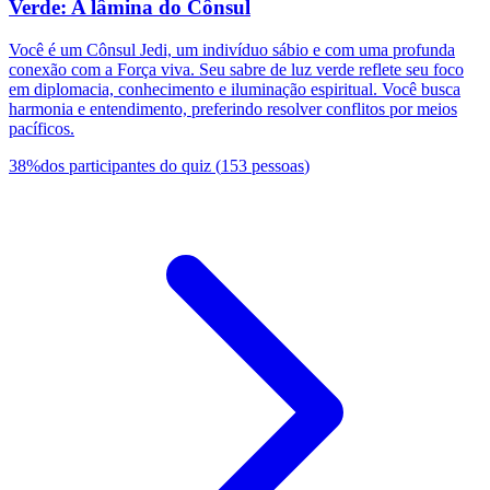
Verde: A lâmina do Cônsul
Você é um Cônsul Jedi, um indivíduo sábio e com uma profunda
conexão com a Força viva. Seu sabre de luz verde reflete seu foco
em diplomacia, conhecimento e iluminação espiritual. Você busca
harmonia e entendimento, preferindo resolver conflitos por meios
pacíficos.
38
%
dos participantes do quiz
(
153
pessoas
)