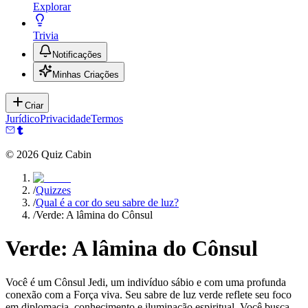
Explorar
Trivia
Notificações
Minhas Criações
Criar
Jurídico
Privacidade
Termos
©
2026
Quiz Cabin
/
Quizzes
/
Qual é a cor do seu sabre de luz?
/
Verde: A lâmina do Cônsul
Verde: A lâmina do Cônsul
Você é um Cônsul Jedi, um indivíduo sábio e com uma profunda
conexão com a Força viva. Seu sabre de luz verde reflete seu foco
em diplomacia, conhecimento e iluminação espiritual. Você busca