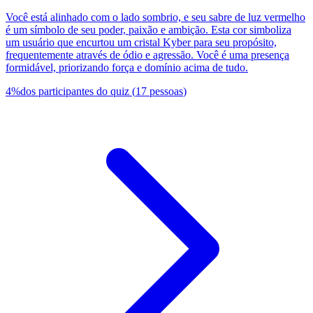
Você está alinhado com o lado sombrio, e seu sabre de luz vermelho
é um símbolo de seu poder, paixão e ambição. Esta cor simboliza
um usuário que encurtou um cristal Kyber para seu propósito,
frequentemente através de ódio e agressão. Você é uma presença
formidável, priorizando força e domínio acima de tudo.
4
%
dos participantes do quiz
(
17
pessoas
)