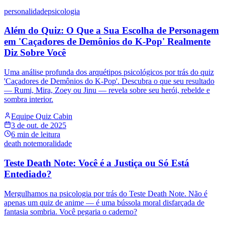
personalidade
psicologia
Além do Quiz: O Que a Sua Escolha de Personagem
em 'Caçadores de Demônios do K-Pop' Realmente
Diz Sobre Você
Uma análise profunda dos arquétipos psicológicos por trás do quiz
'Caçadores de Demônios do K-Pop'. Descubra o que seu resultado
— Rumi, Mira, Zoey ou Jinu — revela sobre seu herói, rebelde e
sombra interior.
Equipe Quiz Cabin
3 de out. de 2025
6
min de leitura
death note
moralidade
Teste Death Note: Você é a Justiça ou Só Está
Entediado?
Mergulhamos na psicologia por trás do Teste Death Note. Não é
apenas um quiz de anime — é uma bússola moral disfarçada de
fantasia sombria. Você pegaria o caderno?