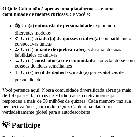
O Quiz Cabin não é apenas uma plataforma — é uma
comunidade de mentes curiosas.
Se você é:
🎭 Um(a)
entusiasta de personalidade
explorando
diferentes modelos
🎨 Um(a)
criador(a) de quizzes criativo(a)
compartilhando
perspectivas únicas
🧩 Um(a)
amante de quebra-cabeças
desafiando suas
habilidades cognitivas
🤝 Um(a)
construtor(a) de comunidades
conectando-se com
pessoas de ideias semelhantes
📊 Um(a)
nerd de dados
fascinado(a) por estatísticas de
personalidade
Você pertence aqui! Nossa comunidade diversificada abrange mais
de 150 países, fala mais de 30 idiomas e, coletivamente, já
respondeu a mais de 50 milhões de quizzes. Cada membro traz sua
perspectiva única, tornando o Quiz Cabin uma plataforma
verdadeiramente global para a autodescoberta.
💡 Participe